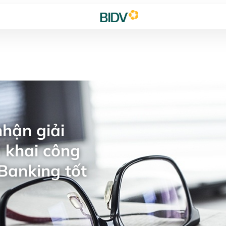
hận giải
 khai công
Banking tốt