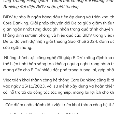
Ông Trương Hồng Quân – Giám đốc và ông Bùi Hoàng Giang
Banking đại diện BIDV nhận giải thưởng
BIDV tự hào là ngân hàng đầu tiên áp dụng và triển khai 
Core Banking. Giải pháp chuyển đổi Delta giúp giảm thiểu t
gian ngắn nhất từng được ghi nhận trong quá trình chuyển
khẳng định sự tiên phong và hiệu quả của BIDV trong việc
Delta đã vinh dự nhận giải thưởng Sao Khuê 2024, đánh dấ
của ngân hàng.
Những thành tựu công nghệ đã giúp BIDV khẳng định khả nă
thể hiện tinh thần sáng tạo không ngừng nghỉ trong hành tr
mang đến cho BIDV nhiều đột phá trong tương lai, góp phầ
Việc triển khai thành công hệ thống Core Banking cũng là 
vào ngày 15/11/2023, với sứ mệnh xây dựng và hoàn thiện 
có, hỗ trợ tối đa công tác tác nghiệp, mang lại lợi ích cho
Các điểm nhấn đánh dấu việc triển khai thành công hệ th