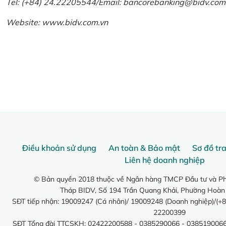
Tel: (+84) 24.22205544/Email: bancorebanking@bidv.com
Website:
www.bidv.com.vn
Điều khoản sử dụng
An toàn & Bảo mật
Sơ đồ tr
Liên hệ doanh nghiệp
© Bản quyền 2018 thuộc về Ngân hàng TMCP Đầu tư và Phá
Tháp BIDV, Số 194 Trần Quang Khải, Phường Hoàn
SĐT tiếp nhận: 19009247 (Cá nhân)/ 19009248 (Doanh nghiệp)/(+8
22200399
SĐT Tổng đài TTCSKH: 02422200588 - 0385290066 - 0385190066