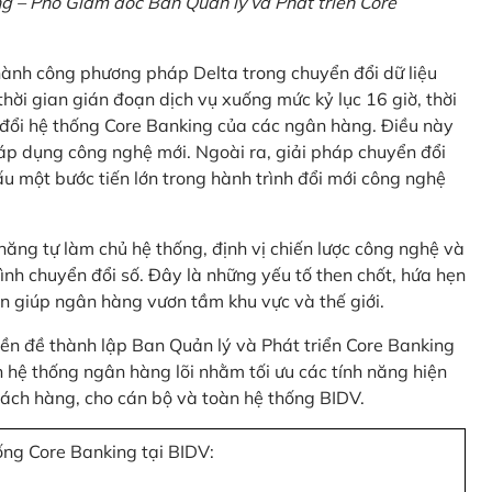
 – Phó Giám đốc Ban Quản lý và Phát triển Core
thành công phương pháp Delta trong chuyển đổi dữ liệu
hời gian gián đoạn dịch vụ xuống mức kỷ lục 16 giờ, thời
 đổi hệ thống Core Banking của các ngân hàng. Điều này
 áp dụng công nghệ mới. Ngoài ra, giải pháp chuyển đổi
u một bước tiến lớn trong hành trình đổi mới công nghệ
ng tự làm chủ hệ thống, định vị chiến lược công nghệ và
ình chuyển đổi số. Đây là những yếu tố then chốt, hứa hẹn
n giúp ngân hàng vươn tầm khu vực và thế giới.
tiền đề thành lập Ban Quản lý và Phát triển Core Banking
hệ thống ngân hàng lõi nhằm tối ưu các tính năng hiện
 khách hàng, cho cán bộ và toàn hệ thống BIDV.
ống Core Banking tại BIDV: