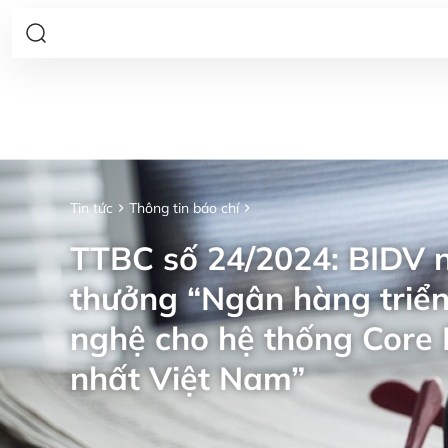
Tin tức
Thông tin báo chí
TTBC số 24/2024: BIDV n
thưởng “Ngân hàng triển
nghệ cho hệ thống Core 
nhất Việt Nam”