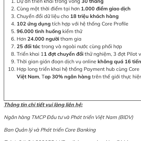
Dự án triển khai trong vòng
30 tháng
Cùng một thời điểm tại hơn
1.000 điểm giao dịch
Chuyển đổi dữ liệu cho
18 triệu khách hàng
102 ứng dụng
tích hợp với hệ thống Core Profile
96.000 tình huống
kiểm thử
Hơn
24.000 người
tham gia
25 đối tác
trong và ngoài nước cùng phối hợp
Triển khai 1
1 đợt chuyển đổi
thử nghiệm, 3 đợt Pilot 
Thời gian gián đoạn dịch vụ online
không quá 16 tiế
Hợp long triển khai hệ thống Payment hub cùng Core 
Việt Nam
, T
op 30% ngân hàng
trên thế giới thực hi
Thông tin chi tiết vui lòng liên hệ:
Ngân hàng TMCP Đầu tư và Phát triển Việt Nam (BIDV)
Ban Quản lý và Phát triển Core Banking