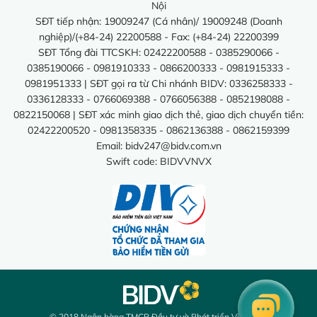
Nội
SĐT tiếp nhận: 19009247 (Cá nhân)/ 19009248 (Doanh
nghiệp)/(+84-24) 22200588 - Fax: (+84-24) 22200399
SĐT Tổng đài TTCSKH: 02422200588 - 0385290066 -
0385190066 - 0981910333 - 0866200333 - 0981915333 -
0981951333 | SĐT gọi ra từ Chi nhánh BIDV: 0336258333 -
0336128333 - 0766069388 - 0766056388 - 0852198088 -
0822150068 | SĐT xác minh giao dịch thẻ, giao dịch chuyển tiền:
02422200520 - 0981358335 - 0862136388 - 0862159399
Email:
bidv247@bidv.com.vn
Swift code: BIDVVNVX
© 2018 Ngân hàng TMCP Đầu tư và Phát triển Việt Nam