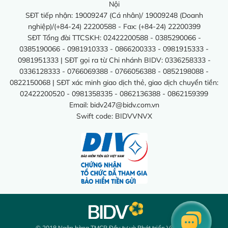
Nội
SĐT tiếp nhận: 19009247 (Cá nhân)/ 19009248 (Doanh
nghiệp)/(+84-24) 22200588 - Fax: (+84-24) 22200399
SĐT Tổng đài TTCSKH: 02422200588 - 0385290066 -
0385190066 - 0981910333 - 0866200333 - 0981915333 -
0981951333 | SĐT gọi ra từ Chi nhánh BIDV: 0336258333 -
0336128333 - 0766069388 - 0766056388 - 0852198088 -
0822150068 | SĐT xác minh giao dịch thẻ, giao dịch chuyển tiền:
02422200520 - 0981358335 - 0862136388 - 0862159399
Email:
bidv247@bidv.com.vn
Swift code: BIDVVNVX
© 2018 Ngân hàng TMCP Đầu tư và Phát triển Việt Nam