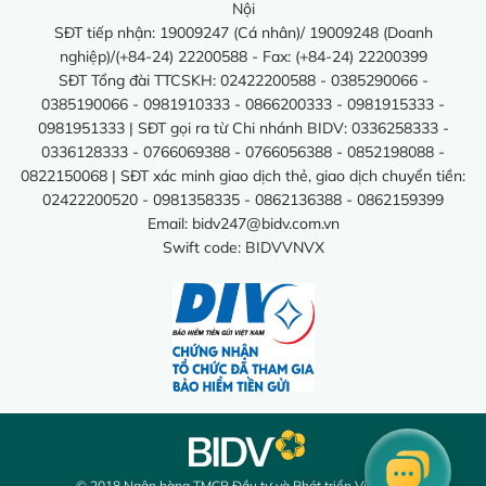
Nội
SĐT tiếp nhận: 19009247 (Cá nhân)/ 19009248 (Doanh
nghiệp)/(+84-24) 22200588 - Fax: (+84-24) 22200399
SĐT Tổng đài TTCSKH: 02422200588 - 0385290066 -
0385190066 - 0981910333 - 0866200333 - 0981915333 -
0981951333 | SĐT gọi ra từ Chi nhánh BIDV: 0336258333 -
0336128333 - 0766069388 - 0766056388 - 0852198088 -
0822150068 | SĐT xác minh giao dịch thẻ, giao dịch chuyển tiền:
02422200520 - 0981358335 - 0862136388 - 0862159399
Email:
bidv247@bidv.com.vn
Swift code: BIDVVNVX
© 2018 Ngân hàng TMCP Đầu tư và Phát triển Việt Nam