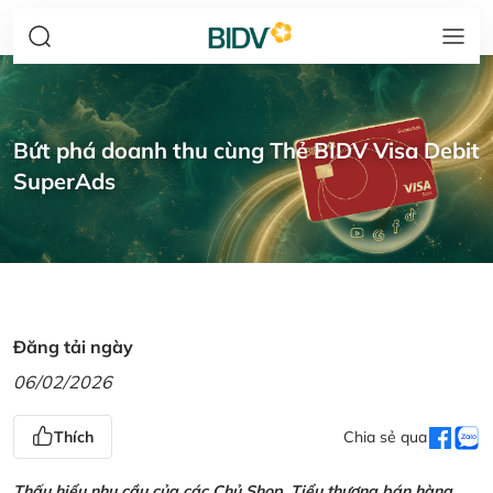
Bứt phá doanh thu cùng Thẻ BIDV Visa Debit
SuperAds
Đăng tải ngày
06/02/2026
Thích
Chia sẻ qua
Thấu hiểu nhu cầu của các Chủ Shop, Tiểu thương bán hàng