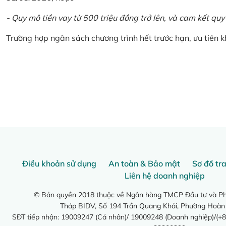
- Quy mô tiền vay từ 500 triệu đồng trở lên, và cam kết quy
Trường hợp ngân sách chương trình hết trước hạn, ưu tiên 
Điều khoản sử dụng
An toàn & Bảo mật
Sơ đồ tr
Liên hệ doanh nghiệp
© Bản quyền 2018 thuộc về Ngân hàng TMCP Đầu tư và Phá
Tháp BIDV, Số 194 Trần Quang Khải, Phường Hoàn
SĐT tiếp nhận: 19009247 (Cá nhân)/ 19009248 (Doanh nghiệp)/(+8