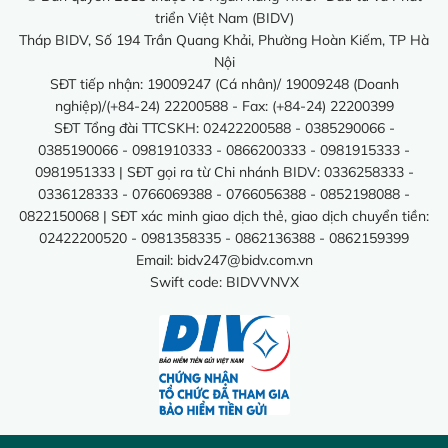
triển Việt Nam (BIDV)
Tháp BIDV, Số 194 Trần Quang Khải, Phường Hoàn Kiếm, TP Hà
Nội
SĐT tiếp nhận: 19009247 (Cá nhân)/ 19009248 (Doanh
nghiệp)/(+84-24) 22200588 - Fax: (+84-24) 22200399
SĐT Tổng đài TTCSKH: 02422200588 - 0385290066 -
0385190066 - 0981910333 - 0866200333 - 0981915333 -
0981951333 | SĐT gọi ra từ Chi nhánh BIDV: 0336258333 -
0336128333 - 0766069388 - 0766056388 - 0852198088 -
0822150068 | SĐT xác minh giao dịch thẻ, giao dịch chuyển tiền:
02422200520 - 0981358335 - 0862136388 - 0862159399
Email:
bidv247@bidv.com.vn
Swift code: BIDVVNVX