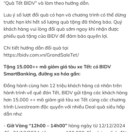
“Quà Tết BIDV” và làm theo hướng dẫn.
Lưu ý số lượt đổi quà có hạn và chương trình có thể dừng
trước hạn khi hết số lượng quà tặng đã thông báo. Quý
khách hàng vui lòng đổi quà sớm ngay khi nhận được
phiếu quà tặng của BIDV để đảm bảo quyền lợi.
Chi tiết hướng dẫn đổi quà tại
https://bidv.com.vn/GrandSaleTet/
Tặng 15.000++ mã giảm giá tàu xe Tết: có BIDV
SmartBanking, đường xa hóa gần:
Đồng hành cùng hơn 12 triệu khách hàng cá nhân trên
hành trình về quê đón Tết, BIDV gửi tặng các khách hàng
hơn 15.000 ++ mã giảm giá tàu xe Tết cùng các chương
trình Livestream độc quyền với nhiều Deal quà siêu hấp
dẫn như:
-
Giờ Vàng “12h00 – 14h00”
hàng ngày từ 12/12/2024