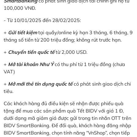
SmartBanking
có phát sinh giao dịch tài chính ghi nợ từ
100,000 VNĐ.
- Từ 10/01/2025 đến 28/02/2025:
+
Gửi tiết kiệm
tại quầy/online kỳ hạn 3 tháng, 6 tháng, 9
tháng số tiền từ 200 triệu đồng; không rút trước hạn.
+
Chuyển tiền quốc tế
từ 2,000 USD.
+
Mở tài khoản Như Ý
có thu phí từ 1 triệu đồng (chưa
VAT)
+
Mở mới thẻ tín dụng quốc tế
có phát sinh giao dịch chi
tiêu.
Các khách hàng đủ điều kiện sẽ nhận được phiếu quà
tặng để mua các sản phẩm quà Tết BIDV với giá 1 Đ,
dưới dạng mã giảm giá được gửi trong tin nhắn OTT trên
BIDV SmartBanking. Để đối quà, khách hàng đăng nhập
BIDV SmartBanking, chọn tính năng “VnShop”, chọn tiếp