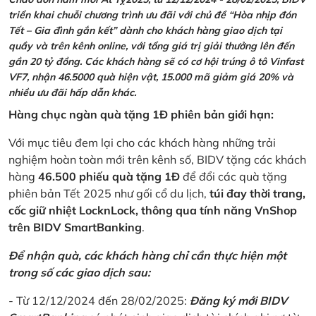
triển khai chuỗi chương trình ưu đãi với chủ đề “Hòa nhịp đón
Tết – Gia đình gắn kết” dành cho khách hàng giao dịch tại
quầy và trên kênh online, với tổng giá trị giải thưởng lên đến
gần 20 tỷ đồng. Các khách hàng sẽ có cơ hội trúng ô tô Vinfast
VF7, nhận 46.5000 quà hiện vật, 15.000 mã giảm giá 20% và
nhiều ưu đãi hấp dẫn khác.
Hàng chục ngàn quà tặng 1Đ phiên bản giới hạn:
Với mục tiêu đem lại cho các khách hàng những trải
nghiệm hoàn toàn mới trên kênh số, BIDV tặng các khách
hàng
46.500 phiếu quà tặng 1Đ
để đổi các quà tặng
phiên bản Tết 2025 như gối cổ du lịch,
túi đay thời trang,
cốc giữ nhiệt LocknLock, thông qua tính năng VnShop
trên BIDV SmartBanking
.
Để nhận quà, các khách hàng chỉ cần thực hiện một
trong số các giao dịch sau:
- Từ 12/12/2024 đến 28/02/2025:
Đăng ký mới BIDV