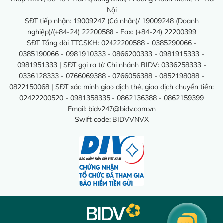
Nội
SĐT tiếp nhận: 19009247 (Cá nhân)/ 19009248 (Doanh
nghiệp)/(+84-24) 22200588 - Fax: (+84-24) 22200399
SĐT Tổng đài TTCSKH: 02422200588 - 0385290066 -
0385190066 - 0981910333 - 0866200333 - 0981915333 -
0981951333 | SĐT gọi ra từ Chi nhánh BIDV: 0336258333 -
0336128333 - 0766069388 - 0766056388 - 0852198088 -
0822150068 | SĐT xác minh giao dịch thẻ, giao dịch chuyển tiền:
02422200520 - 0981358335 - 0862136388 - 0862159399
Email:
bidv247@bidv.com.vn
Swift code: BIDVVNVX