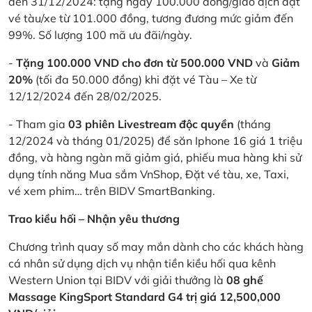
đến 31/12/2024: tặng ngay 100.000 đồng/giao dịch đặt
vé tàu/xe từ 101.000 đồng, tương đương mức giảm đến
99%. Số lượng 100 mã ưu đãi/ngày.
-
Tặng 100.000 VND cho đơn từ 500.000 VND
và
Giảm
20%
(tối đa 50.000 đồng) khi đặt vé Tàu – Xe từ
12/12/2024 đến 28/02/2025.
- Tham gia
03 phiên Livestream độc quyền
(tháng
12/2024 và tháng 01/2025) để săn Iphone 16 giá 1 triệu
đồng, và hàng ngàn mã giảm giá, phiếu mua hàng khi sử
dụng tính năng Mua sắm VnShop, Đặt vé tàu, xe, Taxi,
vé xem phim… trên BIDV SmartBanking.
Trao kiều hối – Nhận yêu thương
Chương trình quay số may mắn dành cho các khách hàng
cá nhân sử dụng dịch vụ nhận tiền kiều hối qua kênh
Western Union tại BIDV với giải thưởng là
08 ghế
Massage KingSport Standard G4 trị giá 12,500,000