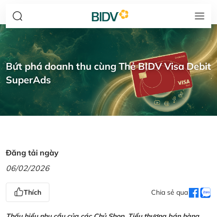
Bứt phá doanh thu cùng Thẻ BIDV Visa Debit
SuperAds
Đăng tải ngày
06/02/2026
Thích
Chia sẻ qua
Thấu hiểu nhu cầu của các Chủ Shop, Tiểu thương bán hàng