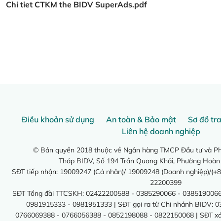
Chi tiet CTKM the BIDV SuperAds.pdf
Điều khoản sử dụng
An toàn & Bảo mật
Sơ đồ tr
Liên hệ doanh nghiệp
© Bản quyền 2018 thuộc về Ngân hàng TMCP Đầu tư và Phá
Tháp BIDV, Số 194 Trần Quang Khải, Phường Hoàn
SĐT tiếp nhận: 19009247 (Cá nhân)/ 19009248 (Doanh nghiệp)/(+8
22200399
SĐT Tổng đài TTCSKH: 02422200588 - 0385290066 - 0385190066
0981915333 - 0981951333 | SĐT gọi ra từ Chi nhánh BIDV: 
0766069388 - 0766056388 - 0852198088 - 0822150068 | SĐT xác 