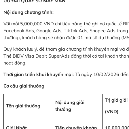
ƯU ĐÃI QUAY SỐ MAY MẮN
Nội dung chương trình:
Với mỗi 5,000,000 VND chi tiêu bằng thẻ ghi nợ quốc tế
Facebook Ads, Google Ads, TikTok Ads, Shopee Ads trong thời
thưởng), khách hàng sẽ nhận được 01 mã số dự thưởng (M
Quý khách lưu ý, để tham gia chương trình khuyến mại và đ
Thẻ BIDV Visa Debit SuperAds đồng thời có tài khoản tha
hoạt động.
Thời gian triển khai khuyến mại:
Từ ngày 10/02/2026 đến
Cơ cấu giải thưởng
Trị giá giả
Nội dung giải
Tên giải thưởng
thưởng
(VND)
Giải Nhất
Tiền chuyển khoản
10,000,00