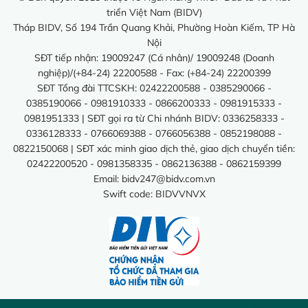
triển Việt Nam (BIDV)
Tháp BIDV, Số 194 Trần Quang Khải, Phường Hoàn Kiếm, TP Hà
Nội
SĐT tiếp nhận: 19009247 (Cá nhân)/ 19009248 (Doanh
nghiệp)/(+84-24) 22200588 - Fax: (+84-24) 22200399
SĐT Tổng đài TTCSKH: 02422200588 - 0385290066 -
0385190066 - 0981910333 - 0866200333 - 0981915333 -
0981951333 | SĐT gọi ra từ Chi nhánh BIDV: 0336258333 -
0336128333 - 0766069388 - 0766056388 - 0852198088 -
0822150068 | SĐT xác minh giao dịch thẻ, giao dịch chuyển tiền:
02422200520 - 0981358335 - 0862136388 - 0862159399
Email:
bidv247@bidv.com.vn
Swift code: BIDVVNVX