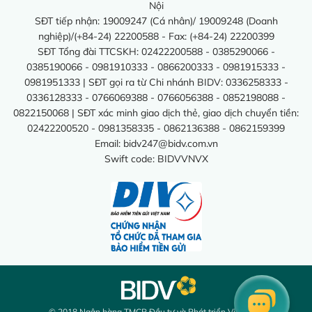
Nội
SĐT tiếp nhận: 19009247 (Cá nhân)/ 19009248 (Doanh
nghiệp)/(+84-24) 22200588 - Fax: (+84-24) 22200399
SĐT Tổng đài TTCSKH: 02422200588 - 0385290066 -
0385190066 - 0981910333 - 0866200333 - 0981915333 -
0981951333 | SĐT gọi ra từ Chi nhánh BIDV: 0336258333 -
0336128333 - 0766069388 - 0766056388 - 0852198088 -
0822150068 | SĐT xác minh giao dịch thẻ, giao dịch chuyển tiền:
02422200520 - 0981358335 - 0862136388 - 0862159399
Email:
bidv247@bidv.com.vn
Swift code: BIDVVNVX
© 2018 Ngân hàng TMCP Đầu tư và Phát triển Việt Nam