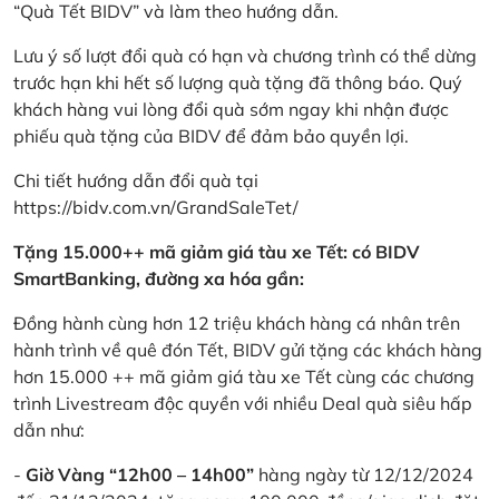
“Quà Tết BIDV” và làm theo hướng dẫn.
Lưu ý số lượt đổi quà có hạn và chương trình có thể dừng
trước hạn khi hết số lượng quà tặng đã thông báo. Quý
khách hàng vui lòng đổi quà sớm ngay khi nhận được
phiếu quà tặng của BIDV để đảm bảo quyền lợi.
Chi tiết hướng dẫn đổi quà tại
https://bidv.com.vn/GrandSaleTet/
Tặng 15.000++ mã giảm giá tàu xe Tết: có BIDV
SmartBanking, đường xa hóa gần:
Đồng hành cùng hơn 12 triệu khách hàng cá nhân trên
hành trình về quê đón Tết, BIDV gửi tặng các khách hàng
hơn 15.000 ++ mã giảm giá tàu xe Tết cùng các chương
trình Livestream độc quyền với nhiều Deal quà siêu hấp
dẫn như:
-
Giờ Vàng “12h00 – 14h00”
hàng ngày từ 12/12/2024