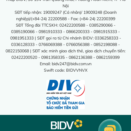
Nội
SĐT tiếp nhận: 19009247 (Cá nhân)/ 19009248 (Doanh
nghiệp)/(+84-24) 22200588 - Fax: (+84-24) 22200399
SĐT Tổng đài TTCSKH: 02422200588 - 0385290066 -
0385190066 - 0981910333 - 0866200333 - 0981915333 -
0981951333 | SĐT gọi ra từ Chi nhánh BIDV: 0336258333 -
0336128333 - 0766069388 - 0766056388 - 0852198088 -
0822150068 | SĐT xác minh giao dịch thẻ, giao dịch chuyển tiền:
02422200520 - 0981358335 - 0862136388 - 0862159399
Email:
bidv247@bidv.com.vn
Swift code: BIDVVNVX