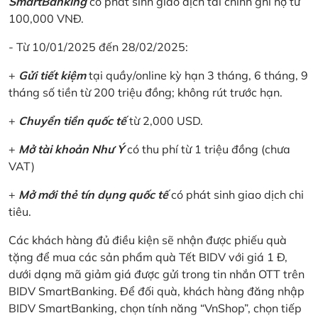
SmartBanking
có phát sinh giao dịch tài chính ghi nợ từ
100,000 VNĐ.
- Từ 10/01/2025 đến 28/02/2025:
+
Gửi tiết kiệm
tại quầy/online kỳ hạn 3 tháng, 6 tháng, 9
tháng số tiền từ 200 triệu đồng; không rút trước hạn.
+
Chuyển tiền quốc tế
từ 2,000 USD.
+
Mở tài khoản Như Ý
có thu phí từ 1 triệu đồng (chưa
VAT)
+
Mở mới thẻ tín dụng quốc tế
có phát sinh giao dịch chi
tiêu.
Các khách hàng đủ điều kiện sẽ nhận được phiếu quà
tặng để mua các sản phẩm quà Tết BIDV với giá 1 Đ,
dưới dạng mã giảm giá được gửi trong tin nhắn OTT trên
BIDV SmartBanking. Để đối quà, khách hàng đăng nhập
BIDV SmartBanking, chọn tính năng “VnShop”, chọn tiếp