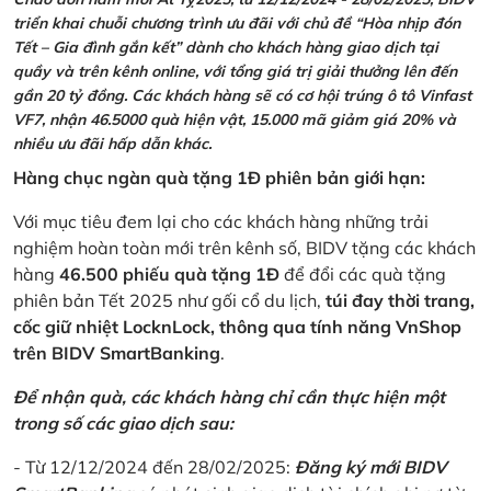
triển khai chuỗi chương trình ưu đãi với chủ đề “Hòa nhịp đón
Tết – Gia đình gắn kết” dành cho khách hàng giao dịch tại
quầy và trên kênh online, với tổng giá trị giải thưởng lên đến
gần 20 tỷ đồng. Các khách hàng sẽ có cơ hội trúng ô tô Vinfast
VF7, nhận 46.5000 quà hiện vật, 15.000 mã giảm giá 20% và
nhiều ưu đãi hấp dẫn khác.
Hàng chục ngàn quà tặng 1Đ phiên bản giới hạn:
Với mục tiêu đem lại cho các khách hàng những trải
nghiệm hoàn toàn mới trên kênh số, BIDV tặng các khách
hàng
46.500 phiếu quà tặng 1Đ
để đổi các quà tặng
phiên bản Tết 2025 như gối cổ du lịch,
túi đay thời trang,
cốc giữ nhiệt LocknLock, thông qua tính năng VnShop
trên BIDV SmartBanking
.
Để nhận quà, các khách hàng chỉ cần thực hiện một
trong số các giao dịch sau:
- Từ 12/12/2024 đến 28/02/2025:
Đăng ký mới BIDV