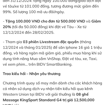
đến 31/12/2024: tặng ngay 100.000 đồng/giao dịch đặt
vé tàu/xe từ 101.000 đồng, tương đương mức giảm đến
99%. Số lượng 100 mã ưu đãi/ngày.
-
Tặng 100.000 VND cho đơn từ 500.000 VND
và
Giảm
20%
(tối đa 50.000 đồng) khi đặt vé Tàu – Xe từ
12/12/2024 đến 28/02/2025.
- Tham gia
03 phiên Livestream độc quyền
(tháng
12/2024 và tháng 01/2025) để săn Iphone 16 giá 1 triệu
đồng, và hàng ngàn mã giảm giá, phiếu mua hàng khi sử
dụng tính năng Mua sắm VnShop, Đặt vé tàu, xe, Taxi,
vé xem phim… trên BIDV SmartBanking.
Trao kiều hối – Nhận yêu thương
Chương trình quay số may mắn dành cho các khách hàng
cá nhân sử dụng dịch vụ nhận tiền kiều hối qua kênh
Western Union tại BIDV với giải thưởng là
08 ghế
Massage KingSport Standard G4 trị giá 12,500,000