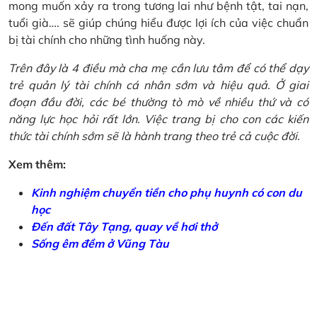
mong muốn xảy ra trong tương lai như bệnh tật, tai nạn,
tuổi già…. sẽ giúp chúng hiểu được lợi ích của việc chuẩn
bị tài chính cho những tình huống này.
Trên đây là 4 điều mà cha mẹ cần lưu tâm để có thể dạy
trẻ quản lý tài chính cá nhân sớm và hiệu quả. Ở giai
đoạn đầu đời, các bé thường tò mò về nhiều thứ và có
năng lực học hỏi rất lớn. Việc trang bị cho con các kiến
thức tài chính sớm sẽ là hành trang theo trẻ cả cuộc đời.
Xem thêm:
Kinh nghiệm chuyển tiền cho phụ huynh có con du
học
Đến đất Tây Tạng, quay về hơi thở
Sống êm đềm ở Vũng Tàu