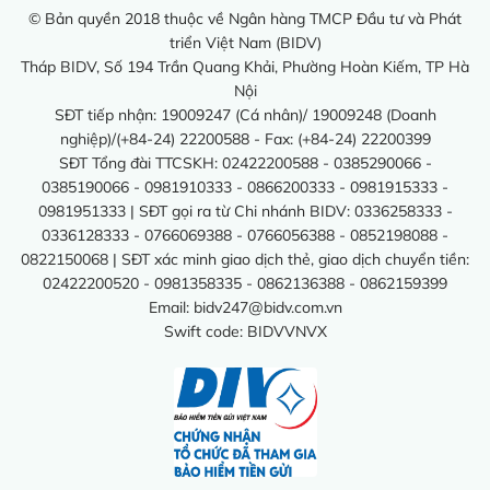
© Bản quyền 2018 thuộc về Ngân hàng TMCP Đầu tư và Phát
triển Việt Nam (BIDV)
Tháp BIDV, Số 194 Trần Quang Khải, Phường Hoàn Kiếm, TP Hà
Nội
SĐT tiếp nhận: 19009247 (Cá nhân)/ 19009248 (Doanh
nghiệp)/(+84-24) 22200588 - Fax: (+84-24) 22200399
SĐT Tổng đài TTCSKH: 02422200588 - 0385290066 -
0385190066 - 0981910333 - 0866200333 - 0981915333 -
0981951333 | SĐT gọi ra từ Chi nhánh BIDV: 0336258333 -
0336128333 - 0766069388 - 0766056388 - 0852198088 -
0822150068 | SĐT xác minh giao dịch thẻ, giao dịch chuyển tiền:
02422200520 - 0981358335 - 0862136388 - 0862159399
Email:
bidv247@bidv.com.vn
Swift code: BIDVVNVX