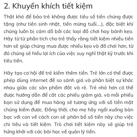
2. Khuyến khích tiết kiệm
Thật khó để bảo trẻ không được tiêu số tiền chúng được
tặng (như tiền sinh nhật, tiền mừng tuổi….), đặc biệt khi
chúng luôn bị cám dỗ bởi các loại đồ chơi hay bánh kẹo.
Hãy từ từ phân tích cho trẻ thấy rằng tiết kiệm nhiều tiền
hơn sẽ giúp chúng mua được nhiều kẹo và đồ chơi hơn, từ
đó chúng sẽ hiểu lợi ích của việc suy nghĩ thật kỹ trước khi
tiêu tiền.
Hãy tạo cơ hội để trẻ kiếm thêm tiền. Trẻ lớn có thể được
phép dùng internet để so sánh giá và phân biệt sự khác
nhau giữa các sản phẩm đắt và rẻ. Trẻ nhỏ hơn có thể
được hướng dẫn để cắt các phiếu giảm giá, và mỗi phiếu
bạn sử dụng để mua hàng sẽ tương ứng với số tiền mặt
chúng kiếm được. Đồng thời, cha mẹ hãy ngồi xuống bàn
bạc với con về cách con sẽ phân bổ số tiền này cho việc
chi tiêu và tiết kiệm. Trò chơi tiết kiệm này sẽ giúp trẻ
hứng khởi với các bài học về quản lý tiền.