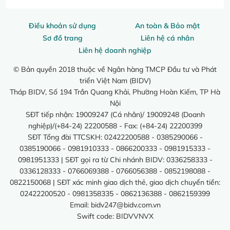
Điều khoản sử dụng
An toàn & Bảo mật
Sơ đồ trang
Liên hệ cá nhân
Liên hệ doanh nghiệp
© Bản quyền 2018 thuộc về Ngân hàng TMCP Đầu tư và Phát
triển Việt Nam (BIDV)
Tháp BIDV, Số 194 Trần Quang Khải, Phường Hoàn Kiếm, TP Hà
Nội
SĐT tiếp nhận: 19009247 (Cá nhân)/ 19009248 (Doanh
nghiệp)/(+84-24) 22200588 - Fax: (+84-24) 22200399
SĐT Tổng đài TTCSKH: 02422200588 - 0385290066 -
0385190066 - 0981910333 - 0866200333 - 0981915333 -
0981951333 | SĐT gọi ra từ Chi nhánh BIDV: 0336258333 -
0336128333 - 0766069388 - 0766056388 - 0852198088 -
0822150068 | SĐT xác minh giao dịch thẻ, giao dịch chuyển tiền:
02422200520 - 0981358335 - 0862136388 - 0862159399
Email:
bidv247@bidv.com.vn
Swift code: BIDVVNVX