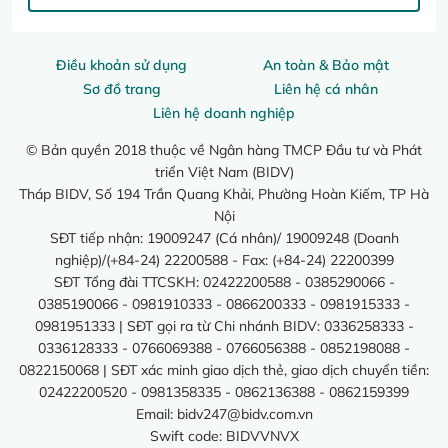
Điều khoản sử dụng
An toàn & Bảo mật
Sơ đồ trang
Liên hệ cá nhân
Liên hệ doanh nghiệp
© Bản quyền 2018 thuộc về Ngân hàng TMCP Đầu tư và Phát
triển Việt Nam (BIDV)
Tháp BIDV, Số 194 Trần Quang Khải, Phường Hoàn Kiếm, TP Hà
Nội
SĐT tiếp nhận: 19009247 (Cá nhân)/ 19009248 (Doanh
nghiệp)/(+84-24) 22200588 - Fax: (+84-24) 22200399
SĐT Tổng đài TTCSKH: 02422200588 - 0385290066 -
0385190066 - 0981910333 - 0866200333 - 0981915333 -
0981951333 | SĐT gọi ra từ Chi nhánh BIDV: 0336258333 -
0336128333 - 0766069388 - 0766056388 - 0852198088 -
0822150068 | SĐT xác minh giao dịch thẻ, giao dịch chuyển tiền:
02422200520 - 0981358335 - 0862136388 - 0862159399
Email:
bidv247@bidv.com.vn
Swift code: BIDVVNVX