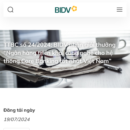
TTBC số 24/2024: BIDV nhận giải thưởng
“Ngân hàng triển khai công nghệ cho hệ
thống Core Banking tốt nhất Việt Nam”
Đăng tải ngày
19/07/2024