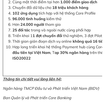
Cùng một thời điểm tại hơn
1.000 điểm giao dịch
Chuyển đổi dữ liệu cho
18 triệu khách hàng
102 ứng dụng
tích hợp với hệ thống Core Profile
96.000 tình huống
kiểm thử
Hơn
24.000 người
tham gia
25 đối tác
trong và ngoài nước cùng phối hợp
Triển khai 1
1 đợt chuyển đổi
thử nghiệm, 3 đợt Pilot 
Thời gian gián đoạn dịch vụ online
không quá 16 tiế
Hợp long triển khai hệ thống Payment hub cùng Core 
đầu tiên tại Việt Nam
, T
op 30% ngân hàng
trên thế 
ISO20022
Thông tin chi tiết vui lòng liên hệ:
Ngân hàng TMCP Đầu tư và Phát triển Việt Nam (BIDV)
Ban Quản lý và Phát triển Core Banking