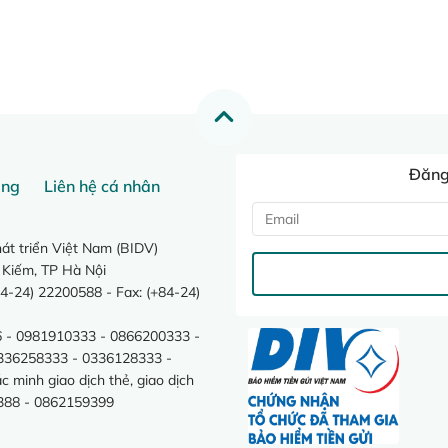
Đăng 
ang
Liên hệ cá nhân
t triển Việt Nam (BIDV)
 Kiếm, TP Hà Nội
4-24) 22200588 - Fax: (+84-24)
 - 0981910333 - 0866200333 -
0336258333 - 0336128333 -
minh giao dịch thẻ, giao dịch
388 - 0862159399