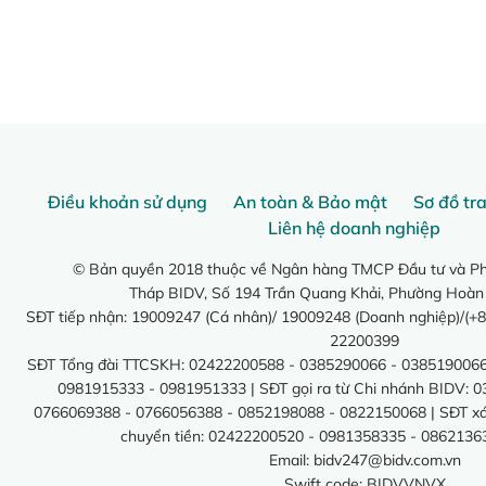
Điều khoản sử dụng
An toàn & Bảo mật
Sơ đồ tr
Liên hệ doanh nghiệp
© Bản quyền 2018 thuộc về Ngân hàng TMCP Đầu tư và Phá
Tháp BIDV, Số 194 Trần Quang Khải, Phường Hoàn
SĐT tiếp nhận: 19009247 (Cá nhân)/ 19009248 (Doanh nghiệp)/(+8
22200399
SĐT Tổng đài TTCSKH: 02422200588 - 0385290066 - 0385190066
0981915333 - 0981951333 | SĐT gọi ra từ Chi nhánh BIDV: 
0766069388 - 0766056388 - 0852198088 - 0822150068 | SĐT xác 
chuyển tiền: 02422200520 - 0981358335 - 0862136
Email:
bidv247@bidv.com.vn
Swift code: BIDVVNVX