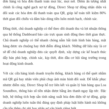
đơn hàng và hóa đơn thanh toán mọi lúc, mọi nơi. Điểm ấn tượng nhất
chính là công nghệ gạch nợ tự động, Direct Shop tự động nhận diện và
đối soát các hóa đơn đã thanh toán qua QR, giúp kế toán tiết kiệm 80%
thời gian đối chiếu và đảm bảo dòng tiền luôn minh bạch, chính xác.
Đồng thời, chủ doanh nghiệp có thể theo dõi doanh thu và lợi nhuận thông
qua hệ thống Dashboard báo cáo trực quan sinh động theo thời gian thực.
Chủ doanh nghiệp có thể nhanh chóng nắm bắt tình hình bán hàng, mặt
hàng được ưa chuộng hay thời điểm đông khách. Những dữ liệu này là cơ
sở để chủ doanh nghiệp đưa các quyết định, xây dựng các kế hoạch thúc
đẩy bán phù hợp, chính xác, kịp thời, đón đầu cơ hội tăng trưởng trong
hoạt động kinh doanh.
Với các cửa hàng kinh doanh truyền thống, khách hàng có thể quét nhầm
mã QR giả hay nhân viên phải chụp ảnh màn hình đối soát. Để khắc phục
nhược điểm này, Direct Shop hỗ trợ liên kết và quản lý bán hàng qua Loa
Soundbox, thông báo số tiền nhận được bằng âm thanh ngay lập tức. Đặc
biệt, hệ thống tích hợp sẵn tính năng xuất hóa đơn điện tử tự động, giúp
doanh nghiệp luôn tuân thủ đúng quy định pháp luật hiện hành mà không
cần tốn thêm chi phí hay nhân sự vận hành riêng biệt.