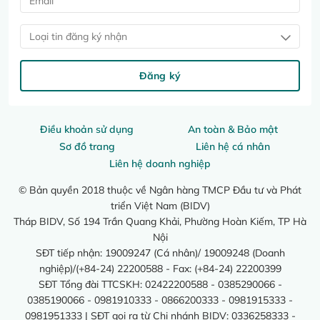
Loại tin đăng ký nhận
Đăng ký
Điều khoản sử dụng
An toàn & Bảo mật
Sơ đồ trang
Liên hệ cá nhân
Liên hệ doanh nghiệp
© Bản quyền 2018 thuộc về Ngân hàng TMCP Đầu tư và Phát
triển Việt Nam (BIDV)
Tháp BIDV, Số 194 Trần Quang Khải, Phường Hoàn Kiếm, TP Hà
Nội
SĐT tiếp nhận: 19009247 (Cá nhân)/ 19009248 (Doanh
nghiệp)/(+84-24) 22200588 - Fax: (+84-24) 22200399
SĐT Tổng đài TTCSKH: 02422200588 - 0385290066 -
0385190066 - 0981910333 - 0866200333 - 0981915333 -
0981951333 | SĐT gọi ra từ Chi nhánh BIDV: 0336258333 -