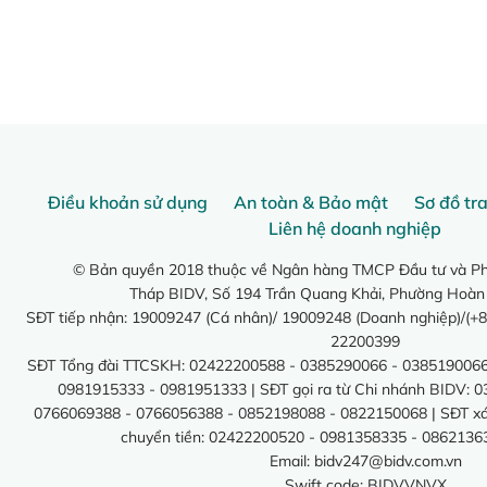
Điều khoản sử dụng
An toàn & Bảo mật
Sơ đồ tr
Liên hệ doanh nghiệp
© Bản quyền 2018 thuộc về Ngân hàng TMCP Đầu tư và Phá
Tháp BIDV, Số 194 Trần Quang Khải, Phường Hoàn
SĐT tiếp nhận: 19009247 (Cá nhân)/ 19009248 (Doanh nghiệp)/(+8
22200399
SĐT Tổng đài TTCSKH: 02422200588 - 0385290066 - 0385190066
0981915333 - 0981951333 | SĐT gọi ra từ Chi nhánh BIDV: 
0766069388 - 0766056388 - 0852198088 - 0822150068 | SĐT xác 
chuyển tiền: 02422200520 - 0981358335 - 0862136
Email:
bidv247@bidv.com.vn
Swift code: BIDVVNVX