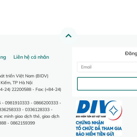
Đăng 
ang
Liên hệ cá nhân
t triển Việt Nam (BIDV)
 Kiếm, TP Hà Nội
4-24) 22200588 - Fax: (+84-24)
 - 0981910333 - 0866200333 -
0336258333 - 0336128333 -
minh giao dịch thẻ, giao dịch
388 - 0862159399