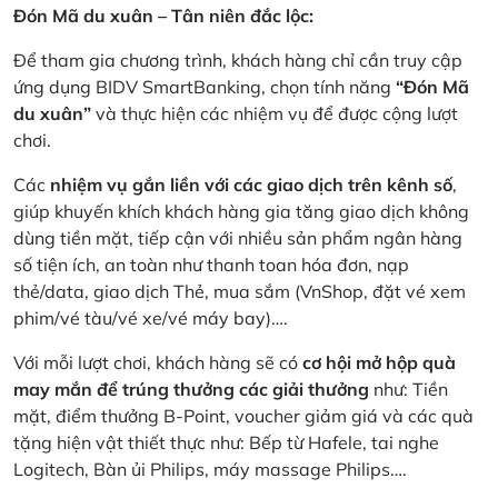
Đón Mã du xuân – Tân niên đắc lộc:
Để tham gia chương trình, khách hàng chỉ cần truy cập
ứng dụng BIDV SmartBanking, chọn tính năng
“Đón Mã
du xuân”
và thực hiện các nhiệm vụ để được cộng lượt
chơi.
Các
nhiệm vụ gắn liền với các giao dịch trên kênh số
,
giúp khuyến khích khách hàng gia tăng giao dịch không
dùng tiền mặt, tiếp cận với nhiều sản phẩm ngân hàng
số tiện ích, an toàn như thanh toan hóa đơn, nạp
thẻ/data, giao dịch Thẻ, mua sắm (VnShop, đặt vé xem
phim/vé tàu/vé xe/vé máy bay)….
Với mỗi lượt chơi, khách hàng sẽ có
cơ hội mở hộp quà
may mắn để trúng thưởng các giải thưởng
như: Tiền
mặt, điểm thưởng B-Point, voucher giảm giá và các quà
tặng hiện vật thiết thực như: Bếp từ Hafele, tai nghe
Logitech, Bàn ủi Philips, máy massage Philips….