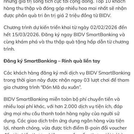
những giá trị sống tích cực tới cộng đồng. Top 10 khách
hàng thu thập và đóng góp nhiều hoa mai nhất sẽ nhận
được phần quà tri ân trị giá 2 triệu đồng từ BIDV.
Chương trình dự kiến triển khai từ ngày 02/02/2026 đến
hết 15/03/2026. Đăng ký ngay BIDV SmartBanking và
cùng khám phá và thu thập quà tặng hấp dẫn từ chương
trình.
Đăng ký SmartBanking – Rinh quà liền tay
Các khách hàng đăng ký mới dịch vụ BIDV SmartBanking
trong thời gian này được nhận ngay 03 lượt chơi để tham
gia chương trình “Đón Mã du xuân”.
BIDV SmartBanking miễn toàn bộ phí chuyển tiền và
nhiều loại phí khác, với hơn 2.000 dịch vụ tiện ích, đáp
ứng mọi nhu cầu thanh toán hàng ngày của người sử
dụng. Các giao dịch trên ứng dụng ngân hàng vừa tiện
lợi, nhanh chóng, vừa được tích điểm B-poin đổi voucher