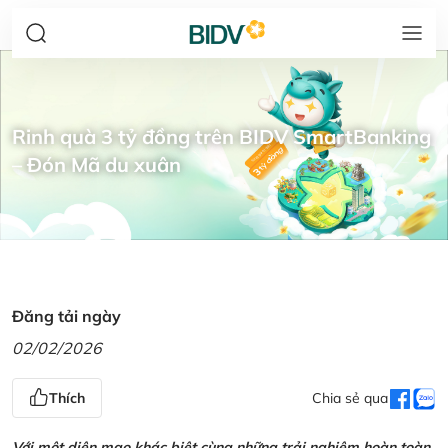
Rinh quà 3 tỷ đồng trên BIDV SmartBanking
– Đón Mã du xuân
Đăng tải ngày
02/02/2026
Thích
Chia sẻ qua
Với một diện mạo khác biệt cùng những trải nghiệm hoàn toàn