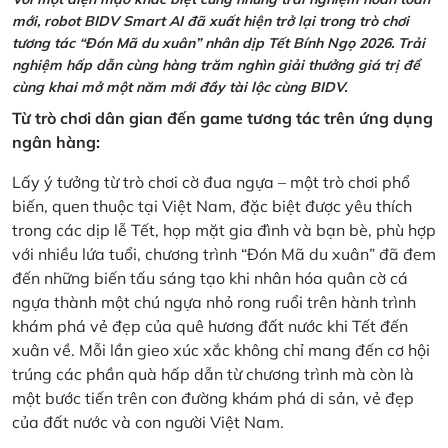
mới, robot BIDV Smart AI đã xuất hiện trở lại trong trò chơi
tương tác “Đón Mã du xuân” nhân dịp Tết Bính Ngọ 2026. Trải
nghiệm hấp dẫn cùng hàng trăm nghìn giải thưởng giá trị để
cùng khai mở một năm mới đầy tài lộc cùng BIDV.
Từ trò chơi dân gian đến game tương tác trên ứng dụng
ngân hàng:
Lấy ý tưởng từ trò chơi cờ đua ngựa – một trò chơi phổ
biến, quen thuộc tại Việt Nam, đặc biệt được yêu thích
trong các dịp lễ Tết, họp mặt gia đình và bạn bè, phù hợp
với nhiều lứa tuổi, chương trình “Đón Mã du xuân” đã đem
đến những biến tấu sáng tạo khi nhân hóa quân cờ cá
ngựa thành một chú ngựa nhỏ rong ruổi trên hành trình
khám phá vẻ đẹp của quê hương đất nước khi Tết đến
xuân về. Mỗi lần gieo xúc xắc không chỉ mang đến cơ hội
trúng các phần quà hấp dẫn từ chương trình mà còn là
một bước tiến trên con đường khám phá di sản, vẻ đẹp
của đất nước và con người Việt Nam.