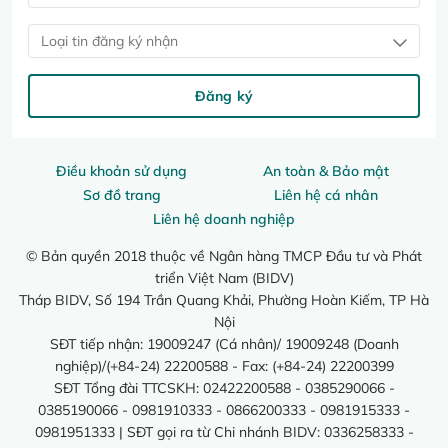
Loại tin đăng ký nhận
Đăng ký
Điều khoản sử dụng
An toàn & Bảo mật
Sơ đồ trang
Liên hệ cá nhân
Liên hệ doanh nghiệp
© Bản quyền 2018 thuộc về Ngân hàng TMCP Đầu tư và Phát
triển Việt Nam (BIDV)
Tháp BIDV, Số 194 Trần Quang Khải, Phường Hoàn Kiếm, TP Hà
Nội
SĐT tiếp nhận: 19009247 (Cá nhân)/ 19009248 (Doanh
nghiệp)/(+84-24) 22200588 - Fax: (+84-24) 22200399
SĐT Tổng đài TTCSKH: 02422200588 - 0385290066 -
0385190066 - 0981910333 - 0866200333 - 0981915333 -
0981951333 | SĐT gọi ra từ Chi nhánh BIDV: 0336258333 -