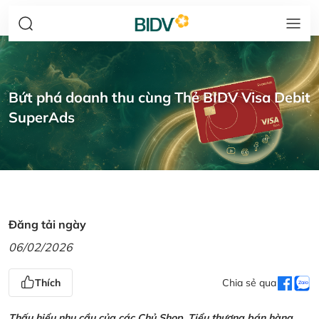
Bứt phá doanh thu cùng Thẻ BIDV Visa Debit
SuperAds
Đăng tải ngày
06/02/2026
Thích
Chia sẻ qua
Thấu hiểu nhu cầu của các Chủ Shop, Tiểu thương bán hàng