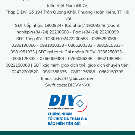
triển Việt Nam (BIDV)
Tháp BIDV, Số 194 Trần Quang Khải, Phường Hoàn Kiếm, TP Hà
Nội
SĐT tiếp nhận: 19009247 (Cá nhân)/ 19009248 (Doanh
nghiệp)/(+84-24) 22200588 - Fax: (+84-24) 22200399
SĐT Tổng đài TTCSKH: 02422200588 - 0385290066 -
0385190066 - 0981910333 - 0866200333 - 0981915333 -
0981951333 | SĐT gọi ra từ Chi nhánh BIDV: 0336258333 -
0336128333 - 0766069388 - 0766056388 - 0852198088 -
0822150068 | SĐT xác minh giao dịch thẻ, giao dịch chuyển tiền:
02422200520 - 0981358335 - 0862136388 - 0862159399
Email:
bidv247@bidv.com.vn
Swift code: BIDVVNVX