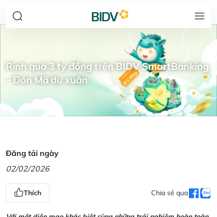
Rinh quà 3 tỷ đồng trên BIDV SmartBanking
– Đón Mã du xuân
Đăng tải ngày
02/02/2026
Thích
Chia sẻ qua
Với một diện mạo khác biệt cùng những trải nghiệm hoàn toàn