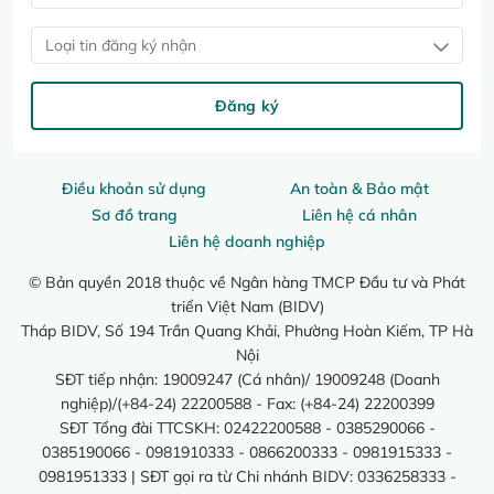
Loại tin đăng ký nhận
Đăng ký
Điều khoản sử dụng
An toàn & Bảo mật
Sơ đồ trang
Liên hệ cá nhân
Liên hệ doanh nghiệp
© Bản quyền 2018 thuộc về Ngân hàng TMCP Đầu tư và Phát
triển Việt Nam (BIDV)
Tháp BIDV, Số 194 Trần Quang Khải, Phường Hoàn Kiếm, TP Hà
Nội
SĐT tiếp nhận: 19009247 (Cá nhân)/ 19009248 (Doanh
nghiệp)/(+84-24) 22200588 - Fax: (+84-24) 22200399
SĐT Tổng đài TTCSKH: 02422200588 - 0385290066 -
0385190066 - 0981910333 - 0866200333 - 0981915333 -
0981951333 | SĐT gọi ra từ Chi nhánh BIDV: 0336258333 -