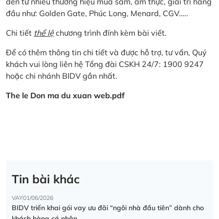
đến từ nhiều thương hiệu mua sắm, ẩm thực, giải trí hàng
đầu như: Golden Gate, Phúc Long, Menard, CGV…..
Chi tiết
thể lệ
chương trình đính kèm bài viết.
Để có thêm thông tin chi tiết và được hỗ trợ, tư vấn, Quý
khách vui lòng liên hệ Tổng đài CSKH 24/7: 1900 9247
hoặc chi nhánh BIDV gần nhất.
The le Don ma du xuan web.pdf
Tin bài khác
VAY
01/06/2026
BIDV triển khai gói vay ưu đãi “ngôi nhà đầu tiên” dành cho
khách hàng cá nhân