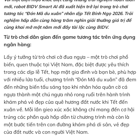
mới, robot BIDV Smart AI đã xuất hiện trở lại trong trò chơi
tương tác “Đón Mã du xuân” nhân dịp Tết Bính Ngọ 2026. Trải
nghiệm hấp dẫn cùng hàng trăm nghìn giải thưởng giá trị để
cùng khai mở một năm mới đầy tài lộc cùng BIDV.
Từ trò chơi dân gian đến game tương tác trên ứng dụng
ngân hàng:
Lấy ý tưởng từ trò chơi cờ đua ngựa – một trò chơi phổ
biến, quen thuộc tại Việt Nam, đặc biệt được yêu thích
trong các dịp lễ Tết, họp mặt gia đình và bạn bè, phù hợp
với nhiều lứa tuổi, chương trình “Đón Mã du xuân” đã đem
đến những biến tấu sáng tạo khi nhân hóa quân cờ cá
ngựa thành một chú ngựa nhỏ rong ruổi trên hành trình
khám phá vẻ đẹp của quê hương đất nước khi Tết đến
xuân về. Mỗi lần gieo xúc xắc không chỉ mang đến cơ hội
trúng các phần quà hấp dẫn từ chương trình mà còn là
một bước tiến trên con đường khám phá di sản, vẻ đẹp
của đất nước và con người Việt Nam.