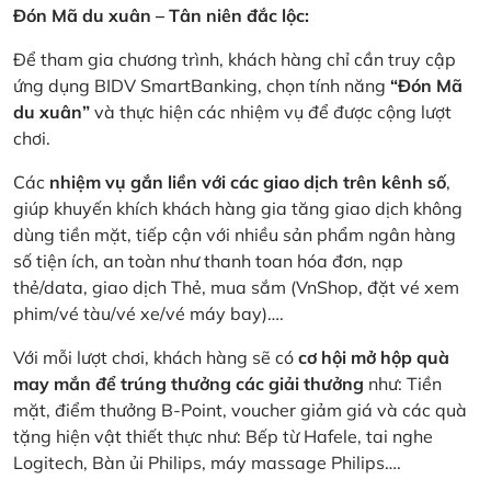
Đón Mã du xuân – Tân niên đắc lộc:
Để tham gia chương trình, khách hàng chỉ cần truy cập
ứng dụng BIDV SmartBanking, chọn tính năng
“Đón Mã
du xuân”
và thực hiện các nhiệm vụ để được cộng lượt
chơi.
Các
nhiệm vụ gắn liền với các giao dịch trên kênh số
,
giúp khuyến khích khách hàng gia tăng giao dịch không
dùng tiền mặt, tiếp cận với nhiều sản phẩm ngân hàng
số tiện ích, an toàn như thanh toan hóa đơn, nạp
thẻ/data, giao dịch Thẻ, mua sắm (VnShop, đặt vé xem
phim/vé tàu/vé xe/vé máy bay)….
Với mỗi lượt chơi, khách hàng sẽ có
cơ hội mở hộp quà
may mắn để trúng thưởng các giải thưởng
như: Tiền
mặt, điểm thưởng B-Point, voucher giảm giá và các quà
tặng hiện vật thiết thực như: Bếp từ Hafele, tai nghe
Logitech, Bàn ủi Philips, máy massage Philips….