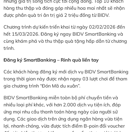
những giá trị sống tích cực tới cộng đồng. Top 10 khách
hàng thu thập và đóng góp nhiều hoa mai nhất sẽ nhận
được phần quà tri ân trị giá 2 triệu đồng từ BIDV.
Chương trình dự kiến triển khai từ ngày 02/02/2026 đến
hết 15/03/2026. Đăng ký ngay BIDV SmartBanking và
cùng khám phá và thu thập quà tặng hấp dẫn từ chương
trình.
Đăng ký SmartBanking – Rinh quà liền tay
Các khách hàng đăng ký mới dịch vụ BIDV SmartBanking
trong thời gian này được nhận ngay 03 lượt chơi để tham
gia chương trình “Đón Mã du xuân”.
BIDV SmartBanking miễn toàn bộ phí chuyển tiền và
nhiều loại phí khác, với hơn 2.000 dịch vụ tiện ích, đáp
ứng mọi nhu cầu thanh toán hàng ngày của người sử
dụng. Các giao dịch trên ứng dụng ngân hàng vừa tiện
lợi, nhanh chóng, vừa được tích điểm B-poin đổi voucher