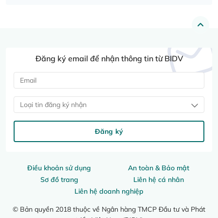
Đăng ký email để nhận thông tin từ BIDV
Loại tin đăng ký nhận
Đăng ký
Điều khoản sử dụng
An toàn & Bảo mật
Sơ đồ trang
Liên hệ cá nhân
Liên hệ doanh nghiệp
© Bản quyền 2018 thuộc về Ngân hàng TMCP Đầu tư và Phát