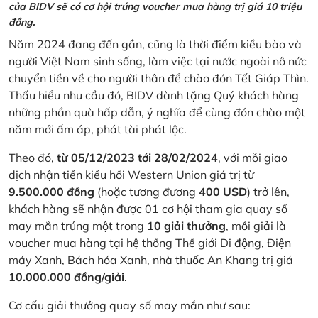
của BIDV sẽ có cơ hội trúng voucher mua hàng trị giá 10 triệu
đồng.
Năm 2024 đang đến gần, cũng là thời điểm kiều bào và
người Việt Nam sinh sống, làm việc tại nước ngoài nô nức
chuyển tiền về cho người thân để chào đón Tết Giáp Thìn.
Thấu hiểu nhu cầu đó, BIDV dành tặng Quý khách hàng
những phần quà hấp dẫn, ý nghĩa để cùng đón chào một
năm mới ấm áp, phát tài phát lộc.
Theo đó,
từ 05/12/2023 tới 28/02/2024
, với mỗi giao
dịch nhận tiền kiều hối Western Union giá trị từ
9.500.000 đồng
(hoặc tương đương
400 USD
) trở lên,
khách hàng sẽ nhận được 01 cơ hội tham gia quay số
may mắn trúng một trong
10 giải thưởng
, mỗi giải là
voucher mua hàng tại hệ thống Thế giới Di động, Điện
máy Xanh, Bách hóa Xanh, nhà thuốc An Khang trị giá
10.000.000 đồng/giải
.
Cơ cấu giải thưởng quay số may mắn như sau: