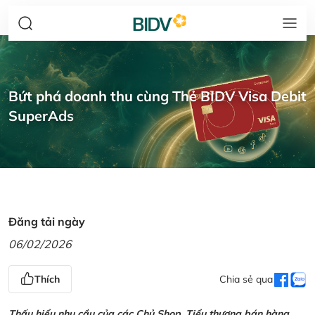
Bứt phá doanh thu cùng Thẻ BIDV Visa Debit
SuperAds
Đăng tải ngày
06/02/2026
Thích
Chia sẻ qua
Thấu hiểu nhu cầu của các Chủ Shop, Tiểu thương bán hàng