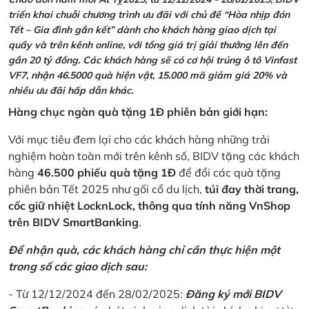
triển khai chuỗi chương trình ưu đãi với chủ đề “Hòa nhịp đón
Tết – Gia đình gắn kết” dành cho khách hàng giao dịch tại
quầy và trên kênh online, với tổng giá trị giải thưởng lên đến
gần 20 tỷ đồng. Các khách hàng sẽ có cơ hội trúng ô tô Vinfast
VF7, nhận 46.5000 quà hiện vật, 15.000 mã giảm giá 20% và
nhiều ưu đãi hấp dẫn khác.
Hàng chục ngàn quà tặng 1Đ phiên bản giới hạn:
Với mục tiêu đem lại cho các khách hàng những trải
nghiệm hoàn toàn mới trên kênh số, BIDV tặng các khách
hàng
46.500 phiếu quà tặng 1Đ
để đổi các quà tặng
phiên bản Tết 2025 như gối cổ du lịch,
túi đay thời trang,
cốc giữ nhiệt LocknLock, thông qua tính năng VnShop
trên BIDV SmartBanking
.
Để nhận quà, các khách hàng chỉ cần thực hiện một
trong số các giao dịch sau:
- Từ 12/12/2024 đến 28/02/2025:
Đăng ký mới BIDV