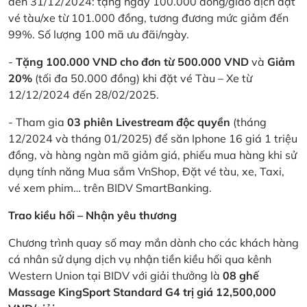
đến 31/12/2024: tặng ngay 100.000 đồng/giao dịch đặt
vé tàu/xe từ 101.000 đồng, tương đương mức giảm đến
99%. Số lượng 100 mã ưu đãi/ngày.
-
Tặng 100.000 VND cho đơn từ 500.000 VND
và
Giảm
20%
(tối đa 50.000 đồng) khi đặt vé Tàu – Xe từ
12/12/2024 đến 28/02/2025.
- Tham gia
03 phiên Livestream độc quyền
(tháng
12/2024 và tháng 01/2025) để săn Iphone 16 giá 1 triệu
đồng, và hàng ngàn mã giảm giá, phiếu mua hàng khi sử
dụng tính năng Mua sắm VnShop, Đặt vé tàu, xe, Taxi,
vé xem phim… trên BIDV SmartBanking.
Trao kiều hối – Nhận yêu thương
Chương trình quay số may mắn dành cho các khách hàng
cá nhân sử dụng dịch vụ nhận tiền kiều hối qua kênh
Western Union tại BIDV với giải thưởng là
08 ghế
Massage KingSport Standard G4 trị giá 12,500,000