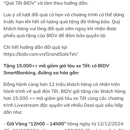
“Quà Tết BIDV” và làm theo hướng dẫn.
Lưu ý số lượt đổi quà có hạn và chương trình có thể dừng
trước hạn khi hết số lượng quà tặng đã thông báo. Quý
khách hàng vui lòng đổi quà sớm ngay khi nhận được
phiếu quà tặng của BIDV để đảm bảo quyền lợi.
Chi tiết hướng dẫn đổi quà tại
https://bidv.com.vn/GrandSaleTet/
Tặng 15.000++ mã giảm giá tàu xe Tết: có BIDV
SmartBanking, đường xa hóa gần:
Đồng hành cùng hơn 12 triệu khách hàng cá nhân trên
hành trình về quê đón Tết, BIDV gửi tặng các khách hàng
hơn 15.000 ++ mã giảm giá tàu xe Tết cùng các chương
trình Livestream độc quyền với nhiều Deal quà siêu hấp
dẫn như:
-
Giờ Vàng “12h00 – 14h00”
hàng ngày từ 12/12/2024