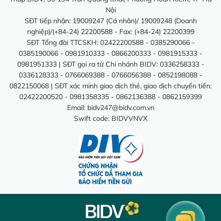
Nội
SĐT tiếp nhận: 19009247 (Cá nhân)/ 19009248 (Doanh
nghiệp)/(+84-24) 22200588 - Fax: (+84-24) 22200399
SĐT Tổng đài TTCSKH: 02422200588 - 0385290066 -
0385190066 - 0981910333 - 0866200333 - 0981915333 -
0981951333 | SĐT gọi ra từ Chi nhánh BIDV: 0336258333 -
0336128333 - 0766069388 - 0766056388 - 0852198088 -
0822150068 | SĐT xác minh giao dịch thẻ, giao dịch chuyển tiền:
02422200520 - 0981358335 - 0862136388 - 0862159399
Email:
bidv247@bidv.com.vn
Swift code: BIDVVNVX