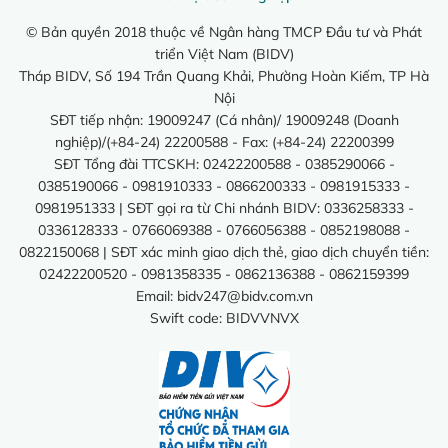
© Bản quyền 2018 thuộc về Ngân hàng TMCP Đầu tư và Phát
triển Việt Nam (BIDV)
Tháp BIDV, Số 194 Trần Quang Khải, Phường Hoàn Kiếm, TP Hà
Nội
SĐT tiếp nhận: 19009247 (Cá nhân)/ 19009248 (Doanh
nghiệp)/(+84-24) 22200588 - Fax: (+84-24) 22200399
SĐT Tổng đài TTCSKH: 02422200588 - 0385290066 -
0385190066 - 0981910333 - 0866200333 - 0981915333 -
0981951333 | SĐT gọi ra từ Chi nhánh BIDV: 0336258333 -
0336128333 - 0766069388 - 0766056388 - 0852198088 -
0822150068 | SĐT xác minh giao dịch thẻ, giao dịch chuyển tiền:
02422200520 - 0981358335 - 0862136388 - 0862159399
Email:
bidv247@bidv.com.vn
Swift code: BIDVVNVX