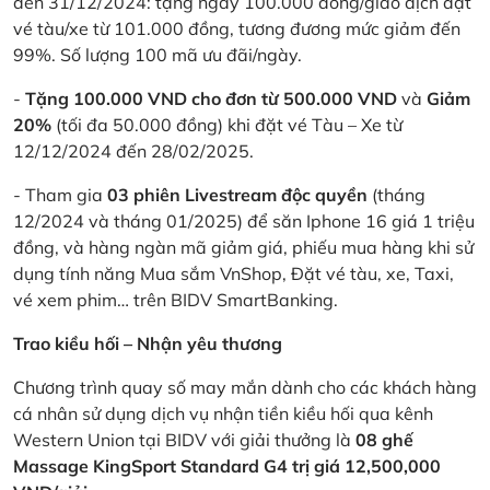
đến 31/12/2024: tặng ngay 100.000 đồng/giao dịch đặt
vé tàu/xe từ 101.000 đồng, tương đương mức giảm đến
99%. Số lượng 100 mã ưu đãi/ngày.
-
Tặng 100.000 VND cho đơn từ 500.000 VND
và
Giảm
20%
(tối đa 50.000 đồng) khi đặt vé Tàu – Xe từ
12/12/2024 đến 28/02/2025.
- Tham gia
03 phiên Livestream độc quyền
(tháng
12/2024 và tháng 01/2025) để săn Iphone 16 giá 1 triệu
đồng, và hàng ngàn mã giảm giá, phiếu mua hàng khi sử
dụng tính năng Mua sắm VnShop, Đặt vé tàu, xe, Taxi,
vé xem phim… trên BIDV SmartBanking.
Trao kiều hối – Nhận yêu thương
Chương trình quay số may mắn dành cho các khách hàng
cá nhân sử dụng dịch vụ nhận tiền kiều hối qua kênh
Western Union tại BIDV với giải thưởng là
08 ghế
Massage KingSport Standard G4 trị giá 12,500,000