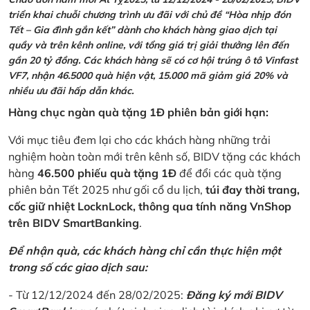
triển khai chuỗi chương trình ưu đãi với chủ đề “Hòa nhịp đón
Tết – Gia đình gắn kết” dành cho khách hàng giao dịch tại
quầy và trên kênh online, với tổng giá trị giải thưởng lên đến
gần 20 tỷ đồng. Các khách hàng sẽ có cơ hội trúng ô tô Vinfast
VF7, nhận 46.5000 quà hiện vật, 15.000 mã giảm giá 20% và
nhiều ưu đãi hấp dẫn khác.
Hàng chục ngàn quà tặng 1Đ phiên bản giới hạn:
Với mục tiêu đem lại cho các khách hàng những trải
nghiệm hoàn toàn mới trên kênh số, BIDV tặng các khách
hàng
46.500 phiếu quà tặng 1Đ
để đổi các quà tặng
phiên bản Tết 2025 như gối cổ du lịch,
túi đay thời trang,
cốc giữ nhiệt LocknLock, thông qua tính năng VnShop
trên BIDV SmartBanking
.
Để nhận quà, các khách hàng chỉ cần thực hiện một
trong số các giao dịch sau:
- Từ 12/12/2024 đến 28/02/2025:
Đăng ký mới BIDV