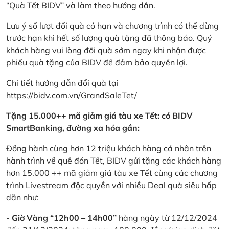
“Quà Tết BIDV” và làm theo hướng dẫn.
Lưu ý số lượt đổi quà có hạn và chương trình có thể dừng
trước hạn khi hết số lượng quà tặng đã thông báo. Quý
khách hàng vui lòng đổi quà sớm ngay khi nhận được
phiếu quà tặng của BIDV để đảm bảo quyền lợi.
Chi tiết hướng dẫn đổi quà tại
https://bidv.com.vn/GrandSaleTet/
Tặng 15.000++ mã giảm giá tàu xe Tết: có BIDV
SmartBanking, đường xa hóa gần:
Đồng hành cùng hơn 12 triệu khách hàng cá nhân trên
hành trình về quê đón Tết, BIDV gửi tặng các khách hàng
hơn 15.000 ++ mã giảm giá tàu xe Tết cùng các chương
trình Livestream độc quyền với nhiều Deal quà siêu hấp
dẫn như:
-
Giờ Vàng “12h00 – 14h00”
hàng ngày từ 12/12/2024