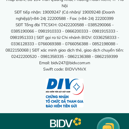
Nội
SĐT tiếp nhận: 19009247 (Cá nhân)/ 19009248 (Doanh
nghiệp)/(+84-24) 22200588 - Fax: (+84-24) 22200399
SĐT Tổng đài TTCSKH: 02422200588 - 0385290066 -
0385190066 - 0981910333 - 0866200333 - 0981915333 -
0981951333 | SĐT gọi ra từ Chi nhánh BIDV: 0336258333 -
0336128333 - 0766069388 - 0766056388 - 0852198088 -
0822150068 | SĐT xác minh giao dịch thẻ, giao dịch chuyển tiền:
02422200520 - 0981358335 - 0862136388 - 0862159399
Email:
bidv247@bidv.com.vn
Swift code: BIDVVNVX