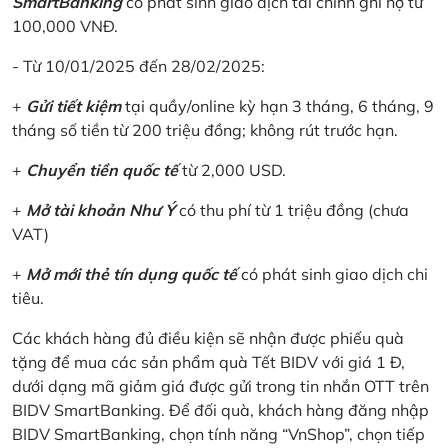
SmartBanking
có phát sinh giao dịch tài chính ghi nợ từ
100,000 VNĐ.
- Từ 10/01/2025 đến 28/02/2025:
+
Gửi tiết kiệm
tại quầy/online kỳ hạn 3 tháng, 6 tháng, 9
tháng số tiền từ 200 triệu đồng; không rút trước hạn.
+
Chuyển tiền quốc tế
từ 2,000 USD.
+
Mở tài khoản Như Ý
có thu phí từ 1 triệu đồng (chưa
VAT)
+
Mở mới thẻ tín dụng quốc tế
có phát sinh giao dịch chi
tiêu.
Các khách hàng đủ điều kiện sẽ nhận được phiếu quà
tặng để mua các sản phẩm quà Tết BIDV với giá 1 Đ,
dưới dạng mã giảm giá được gửi trong tin nhắn OTT trên
BIDV SmartBanking. Để đối quà, khách hàng đăng nhập
BIDV SmartBanking, chọn tính năng “VnShop”, chọn tiếp