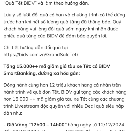
“Quà Tết BIDV” và làm theo hướng dẫn.
Lưu ý số lượt đổi quà có hạn và chương trình có thể dừng
trước hạn khi hết số lượng quà tặng đã thông báo. Quý
khách hàng vui lòng đổi quà sớm ngay khi nhận được
phiếu quà tặng của BIDV để đảm bảo quyền lợi.
Chi tiết hướng dẫn đổi quà tại
https://bidv.com.vn/GrandSaleTet/
Tặng 15.000++ mã giảm giá tàu xe Tết: có BIDV
SmartBanking, đường xa hóa gần:
Đồng hành cùng hơn 12 triệu khách hàng cá nhân trên
hành trình về quê đón Tết, BIDV gửi tặng các khách hàng
hơn 15.000 ++ mã giảm giá tàu xe Tết cùng các chương
trình Livestream độc quyền với nhiều Deal quà siêu hấp
dẫn như:
-
Giờ Vàng “12h00 – 14h00”
hàng ngày từ 12/12/2024