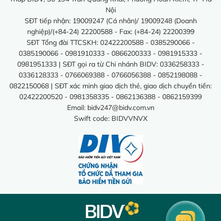
Nội
SĐT tiếp nhận: 19009247 (Cá nhân)/ 19009248 (Doanh
nghiệp)/(+84-24) 22200588 - Fax: (+84-24) 22200399
SĐT Tổng đài TTCSKH: 02422200588 - 0385290066 -
0385190066 - 0981910333 - 0866200333 - 0981915333 -
0981951333 | SĐT gọi ra từ Chi nhánh BIDV: 0336258333 -
0336128333 - 0766069388 - 0766056388 - 0852198088 -
0822150068 | SĐT xác minh giao dịch thẻ, giao dịch chuyển tiền:
02422200520 - 0981358335 - 0862136388 - 0862159399
Email:
bidv247@bidv.com.vn
Swift code: BIDVVNVX