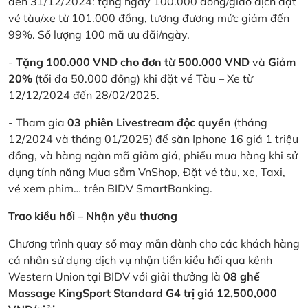
đến 31/12/2024: tặng ngay 100.000 đồng/giao dịch đặt
vé tàu/xe từ 101.000 đồng, tương đương mức giảm đến
99%. Số lượng 100 mã ưu đãi/ngày.
-
Tặng 100.000 VND cho đơn từ 500.000 VND
và
Giảm
20%
(tối đa 50.000 đồng) khi đặt vé Tàu – Xe từ
12/12/2024 đến 28/02/2025.
- Tham gia
03 phiên Livestream độc quyền
(tháng
12/2024 và tháng 01/2025) để săn Iphone 16 giá 1 triệu
đồng, và hàng ngàn mã giảm giá, phiếu mua hàng khi sử
dụng tính năng Mua sắm VnShop, Đặt vé tàu, xe, Taxi,
vé xem phim… trên BIDV SmartBanking.
Trao kiều hối – Nhận yêu thương
Chương trình quay số may mắn dành cho các khách hàng
cá nhân sử dụng dịch vụ nhận tiền kiều hối qua kênh
Western Union tại BIDV với giải thưởng là
08 ghế
Massage KingSport Standard G4 trị giá 12,500,000