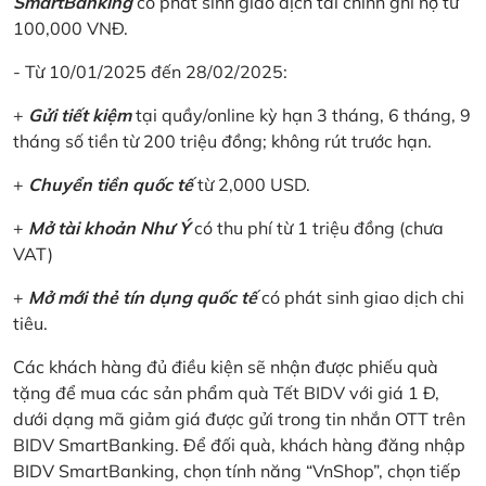
SmartBanking
có phát sinh giao dịch tài chính ghi nợ từ
100,000 VNĐ.
- Từ 10/01/2025 đến 28/02/2025:
+
Gửi tiết kiệm
tại quầy/online kỳ hạn 3 tháng, 6 tháng, 9
tháng số tiền từ 200 triệu đồng; không rút trước hạn.
+
Chuyển tiền quốc tế
từ 2,000 USD.
+
Mở tài khoản Như Ý
có thu phí từ 1 triệu đồng (chưa
VAT)
+
Mở mới thẻ tín dụng quốc tế
có phát sinh giao dịch chi
tiêu.
Các khách hàng đủ điều kiện sẽ nhận được phiếu quà
tặng để mua các sản phẩm quà Tết BIDV với giá 1 Đ,
dưới dạng mã giảm giá được gửi trong tin nhắn OTT trên
BIDV SmartBanking. Để đối quà, khách hàng đăng nhập
BIDV SmartBanking, chọn tính năng “VnShop”, chọn tiếp