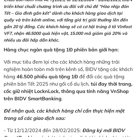
triển khai chuỗi chương trình ưu đãi với chủ đề “Hòa nhịp đón
Tết – Gia đình gắn kết” dành cho khách hàng giao dịch tại
quầy và trên kênh online, với tổng giá trị giải thưởng lên đến
gần 20 tỷ đồng. Các khách hàng sẽ có cơ hội trúng ô tô Vinfast
VF7, nhận 46.5000 quà hiện vật, 15.000 mã giảm giá 20% và
nhiều ưu đãi hấp dẫn khác.
Hàng chục ngàn quà tặng 1Đ phiên bản giới hạn:
Với mục tiêu đem lại cho các khách hàng những trải
nghiệm hoàn toàn mới trên kênh số, BIDV tặng các khách
hàng
46.500 phiếu quà tặng 1Đ
để đổi các quà tặng
phiên bản Tết 2025 như gối cổ du lịch,
túi đay thời trang,
cốc giữ nhiệt LocknLock, thông qua tính năng VnShop
trên BIDV SmartBanking
.
Để nhận quà, các khách hàng chỉ cần thực hiện một
trong số các giao dịch sau:
- Từ 12/12/2024 đến 28/02/2025:
Đăng ký mới BIDV