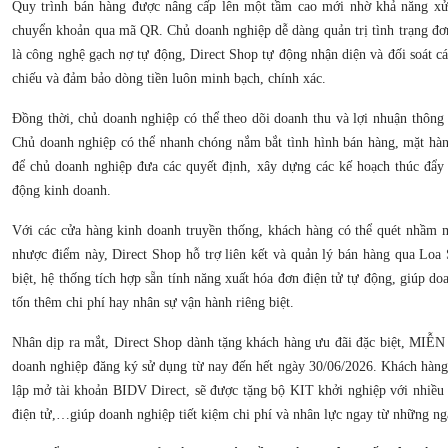
Quy trình bán hàng được nâng cấp lên một tầm cao mới nhờ khả năng xử 
chuyển khoản qua mã QR. Chủ doanh nghiệp dễ dàng quản trị tình trạng đơ
là công nghệ gạch nợ tự động, Direct Shop tự động nhận diện và đối soát cá
chiếu và đảm bảo dòng tiền luôn minh bạch, chính xác.
Đồng thời, chủ doanh nghiệp có thể theo dõi doanh thu và lợi nhuận thông 
Chủ doanh nghiệp có thể nhanh chóng nắm bắt tình hình bán hàng, mặt hà
để chủ doanh nghiệp đưa các quyết định, xây dựng các kế hoạch thúc đẩy 
động kinh doanh.
Với các cửa hàng kinh doanh truyền thống, khách hàng có thể quét nhầm 
nhược điểm này, Direct Shop hỗ trợ liên kết và quản lý bán hàng qua Loa
biệt, hệ thống tích hợp sẵn tính năng xuất hóa đơn điện tử tự động, giúp d
tốn thêm chi phí hay nhân sự vận hành riêng biệt.
Nhân dịp ra mắt, Direct Shop dành tặng khách hàng ưu đãi đặc biệt, MI
doanh nghiệp đăng ký sử dụng từ nay đến hết ngày 30/06/2026. Khách hàng
lập mở tài khoản BIDV Direct, sẽ được tặng bộ KIT khởi nghiệp với nhiều 
điện tử,…giúp doanh nghiệp tiết kiệm chi phí và nhân lực ngay từ những ng