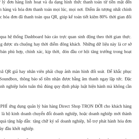
lý đơn hàng linh hoạt và đa dạng hình thức thanh toán từ tiền mặt đến
n hàng và hóa đơn thanh toán mọi lúc, mọi nơi. Điểm ấn tượng nhất chính
c hóa đơn đã thanh toán qua QR, giúp kế toán tiết kiệm 80% thời gian đối
qua hệ thống Dashboard báo cáo trực quan sinh động theo thời gian thực.
ng được ưa chuộng hay thời điểm đông khách. Những dữ liệu này là cơ sở
bán phù hợp, chính xác, kịp thời, đón đầu cơ hội tăng trưởng trong hoạt
mã QR giả hay nhân viên phải chụp ảnh màn hình đối soát. Để khắc phục
 Soundbox, thông báo số tiền nhận được bằng âm thanh ngay lập tức. Đặc
oanh nghiệp luôn tuân thủ đúng quy định pháp luật hiện hành mà không cần
ỄN PHÍ ứng dụng quản lý bán hàng Direct Shop TRỌN ĐỜI cho khách hàng
 là hộ kinh doanh chuyển đổi doanh nghiệp, hoặc doanh nghiệp mới thành
quà tặng hấp dẫn: tặng chữ ký số doanh nghiệp, hỗ trợ phát hành hóa đơn
ày đầu khởi nghiệp.