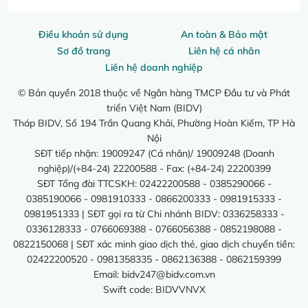
Điều khoản sử dụng
An toàn & Bảo mật
Sơ đồ trang
Liên hệ cá nhân
Liên hệ doanh nghiệp
© Bản quyền 2018 thuộc về Ngân hàng TMCP Đầu tư và Phát
triển Việt Nam (BIDV)
Tháp BIDV, Số 194 Trần Quang Khải, Phường Hoàn Kiếm, TP Hà
Nội
SĐT tiếp nhận: 19009247 (Cá nhân)/ 19009248 (Doanh
nghiệp)/(+84-24) 22200588 - Fax: (+84-24) 22200399
SĐT Tổng đài TTCSKH: 02422200588 - 0385290066 -
0385190066 - 0981910333 - 0866200333 - 0981915333 -
0981951333 | SĐT gọi ra từ Chi nhánh BIDV: 0336258333 -
0336128333 - 0766069388 - 0766056388 - 0852198088 -
0822150068 | SĐT xác minh giao dịch thẻ, giao dịch chuyển tiền:
02422200520 - 0981358335 - 0862136388 - 0862159399
Email:
bidv247@bidv.com.vn
Swift code: BIDVVNVX