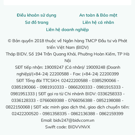
Điều khoản sử dụng
An toàn & Bảo mật
Sơ đồ trang
Liên hệ cá nhân
Liên hệ doanh nghiệp
© Bản quyền 2018 thuộc về Ngân hàng TMCP Đầu tư và Phát
triển Việt Nam (BIDV)
Tháp BIDV, Số 194 Trần Quang Khải, Phường Hoàn Kiếm, TP Hà
Nội
SĐT tiếp nhận: 19009247 (Cá nhân)/ 19009248 (Doanh
nghiệp)/(+84-24) 22200588 - Fax: (+84-24) 22200399
SĐT Tổng đài TTCSKH: 02422200588 - 0385290066 -
0385190066 - 0981910333 - 0866200333 - 0981915333 -
0981951333 | SĐT gọi ra từ Chi nhánh BIDV: 0336258333 -
0336128333 - 0766069388 - 0766056388 - 0852198088 -
0822150068 | SĐT xác minh giao dịch thẻ, giao dịch chuyển tiền:
02422200520 - 0981358335 - 0862136388 - 0862159399
Email:
bidv247@bidv.com.vn
Swift code: BIDVVNVX