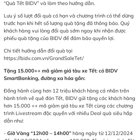
“Quà Tết BIDV” và làm theo hướng dẫn.
Lưu ý số lượt đổi quà có hạn và chương trình có thể dừng
trước hạn khi hết số lượng quà tặng đã thông báo. Quý
khách hàng vui lòng đổi quà sớm ngay khi nhận được
phiếu quà tặng của BIDV để đảm bảo quyền lợi.
Chi tiết hướng dẫn đổi quà tại
https://bidv.com.vn/GrandSaleTet/
Tặng 15.000++ mã giảm giá tàu xe Tết: có BIDV
SmartBanking, đường xa hóa gần:
Đồng hành cùng hơn 12 triệu khách hàng cá nhân trên
hành trình về quê đón Tết, BIDV gửi tặng các khách hàng
hơn 15.000 ++ mã giảm giá tàu xe Tết cùng các chương
trình Livestream độc quyền với nhiều Deal quà siêu hấp
dẫn như:
-
Giờ Vàng “12h00 – 14h00”
hàng ngày từ 12/12/2024