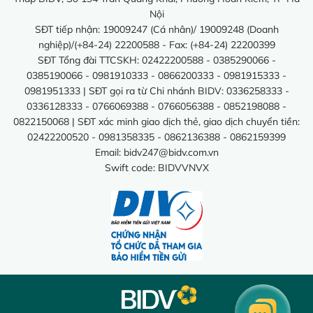
Nội
SĐT tiếp nhận: 19009247 (Cá nhân)/ 19009248 (Doanh
nghiệp)/(+84-24) 22200588 - Fax: (+84-24) 22200399
SĐT Tổng đài TTCSKH: 02422200588 - 0385290066 -
0385190066 - 0981910333 - 0866200333 - 0981915333 -
0981951333 | SĐT gọi ra từ Chi nhánh BIDV: 0336258333 -
0336128333 - 0766069388 - 0766056388 - 0852198088 -
0822150068 | SĐT xác minh giao dịch thẻ, giao dịch chuyển tiền:
02422200520 - 0981358335 - 0862136388 - 0862159399
Email:
bidv247@bidv.com.vn
Swift code: BIDVVNVX