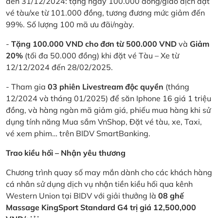
đến 31/12/2024: tặng ngay 100.000 đồng/giao dịch đặt
vé tàu/xe từ 101.000 đồng, tương đương mức giảm đến
99%. Số lượng 100 mã ưu đãi/ngày.
-
Tặng 100.000 VND cho đơn từ 500.000 VND
và
Giảm
20%
(tối đa 50.000 đồng) khi đặt vé Tàu – Xe từ
12/12/2024 đến 28/02/2025.
- Tham gia
03 phiên Livestream độc quyền
(tháng
12/2024 và tháng 01/2025) để săn Iphone 16 giá 1 triệu
đồng, và hàng ngàn mã giảm giá, phiếu mua hàng khi sử
dụng tính năng Mua sắm VnShop, Đặt vé tàu, xe, Taxi,
vé xem phim… trên BIDV SmartBanking.
Trao kiều hối – Nhận yêu thương
Chương trình quay số may mắn dành cho các khách hàng
cá nhân sử dụng dịch vụ nhận tiền kiều hối qua kênh
Western Union tại BIDV với giải thưởng là
08 ghế
Massage KingSport Standard G4 trị giá 12,500,000