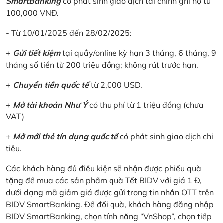
SmartBanking
có phát sinh giao dịch tài chính ghi nợ từ
100,000 VNĐ.
- Từ 10/01/2025 đến 28/02/2025:
+
Gửi tiết kiệm
tại quầy/online kỳ hạn 3 tháng, 6 tháng, 9
tháng số tiền từ 200 triệu đồng; không rút trước hạn.
+
Chuyển tiền quốc tế
từ 2,000 USD.
+
Mở tài khoản Như Ý
có thu phí từ 1 triệu đồng (chưa
VAT)
+
Mở mới thẻ tín dụng quốc tế
có phát sinh giao dịch chi
tiêu.
Các khách hàng đủ điều kiện sẽ nhận được phiếu quà
tặng để mua các sản phẩm quà Tết BIDV với giá 1 Đ,
dưới dạng mã giảm giá được gửi trong tin nhắn OTT trên
BIDV SmartBanking. Để đối quà, khách hàng đăng nhập
BIDV SmartBanking, chọn tính năng “VnShop”, chọn tiếp