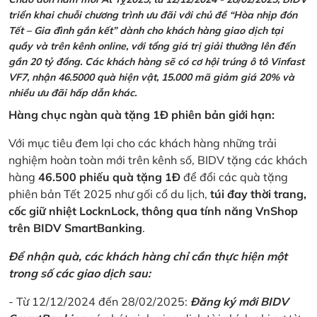
triển khai chuỗi chương trình ưu đãi với chủ đề “Hòa nhịp đón
Tết – Gia đình gắn kết” dành cho khách hàng giao dịch tại
quầy và trên kênh online, với tổng giá trị giải thưởng lên đến
gần 20 tỷ đồng. Các khách hàng sẽ có cơ hội trúng ô tô Vinfast
VF7, nhận 46.5000 quà hiện vật, 15.000 mã giảm giá 20% và
nhiều ưu đãi hấp dẫn khác.
Hàng chục ngàn quà tặng 1Đ phiên bản giới hạn:
Với mục tiêu đem lại cho các khách hàng những trải
nghiệm hoàn toàn mới trên kênh số, BIDV tặng các khách
hàng
46.500 phiếu quà tặng 1Đ
để đổi các quà tặng
phiên bản Tết 2025 như gối cổ du lịch,
túi đay thời trang,
cốc giữ nhiệt LocknLock, thông qua tính năng VnShop
trên BIDV SmartBanking
.
Để nhận quà, các khách hàng chỉ cần thực hiện một
trong số các giao dịch sau:
- Từ 12/12/2024 đến 28/02/2025:
Đăng ký mới BIDV