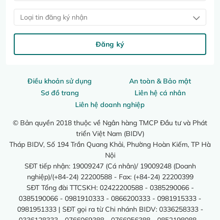
Loại tin đăng ký nhận
Đăng ký
Điều khoản sử dụng
An toàn & Bảo mật
Sơ đồ trang
Liên hệ cá nhân
Liên hệ doanh nghiệp
© Bản quyền 2018 thuộc về Ngân hàng TMCP Đầu tư và Phát
triển Việt Nam (BIDV)
Tháp BIDV, Số 194 Trần Quang Khải, Phường Hoàn Kiếm, TP Hà
Nội
SĐT tiếp nhận: 19009247 (Cá nhân)/ 19009248 (Doanh
nghiệp)/(+84-24) 22200588 - Fax: (+84-24) 22200399
SĐT Tổng đài TTCSKH: 02422200588 - 0385290066 -
0385190066 - 0981910333 - 0866200333 - 0981915333 -
0981951333 | SĐT gọi ra từ Chi nhánh BIDV: 0336258333 -
0336128333 - 0766069388 - 0766056388 - 0852198088 -