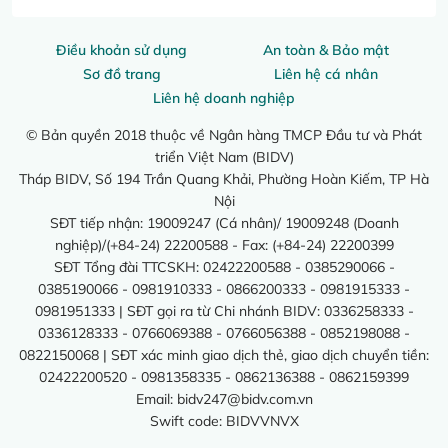
Điều khoản sử dụng
An toàn & Bảo mật
Sơ đồ trang
Liên hệ cá nhân
Liên hệ doanh nghiệp
© Bản quyền 2018 thuộc về Ngân hàng TMCP Đầu tư và Phát
triển Việt Nam (BIDV)
Tháp BIDV, Số 194 Trần Quang Khải, Phường Hoàn Kiếm, TP Hà
Nội
SĐT tiếp nhận: 19009247 (Cá nhân)/ 19009248 (Doanh
nghiệp)/(+84-24) 22200588 - Fax: (+84-24) 22200399
SĐT Tổng đài TTCSKH: 02422200588 - 0385290066 -
0385190066 - 0981910333 - 0866200333 - 0981915333 -
0981951333 | SĐT gọi ra từ Chi nhánh BIDV: 0336258333 -
0336128333 - 0766069388 - 0766056388 - 0852198088 -
0822150068 | SĐT xác minh giao dịch thẻ, giao dịch chuyển tiền:
02422200520 - 0981358335 - 0862136388 - 0862159399
Email:
bidv247@bidv.com.vn
Swift code: BIDVVNVX