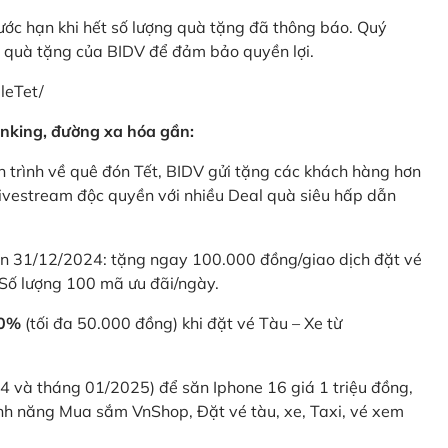
rước hạn khi hết số lượng quà tặng đã thông báo. Quý
u quà tặng của BIDV để đảm bảo quyền lợi.
leTet/
nking, đường xa hóa gần:
 trình về quê đón Tết, BIDV gửi tặng các khách hàng hơn
ivestream độc quyền với nhiều Deal quà siêu hấp dẫn
 31/12/2024: tặng ngay 100.000 đồng/giao dịch đặt vé
Số lượng 100 mã ưu đãi/ngày.
20%
(tối đa 50.000 đồng) khi đặt vé Tàu – Xe từ
4 và tháng 01/2025) để săn Iphone 16 giá 1 triệu đồng,
nh năng Mua sắm VnShop, Đặt vé tàu, xe, Taxi, vé xem