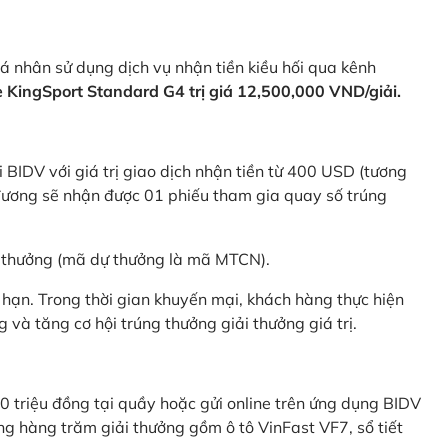
 nhân sử dụng dịch vụ nhận tiền kiều hối qua kênh
KingSport Standard G4 trị giá 12,500,000 VND/giải.
 BIDV với giá trị giao dịch nhận tiền từ 400 USD (tương
ương sẽ nhận được 01 phiếu tham gia quay số trúng
ự thưởng (mã dự thưởng là mã MTCN).
hạn. Trong thời gian khuyến mại, khách hàng thực hiện
và tăng cơ hội trúng thưởng giải thưởng giá trị.
0 triệu đồng tại quầy hoặc gửi online trên ứng dụng BIDV
g hàng trăm giải thưởng gồm ô tô VinFast VF7, sổ tiết