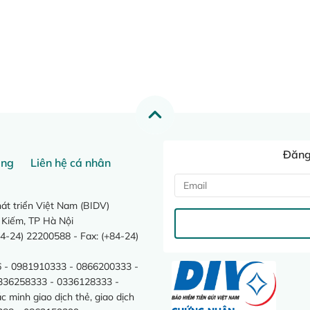
Đăng 
ang
Liên hệ cá nhân
t triển Việt Nam (BIDV)
 Kiếm, TP Hà Nội
4-24) 22200588 - Fax: (+84-24)
 - 0981910333 - 0866200333 -
0336258333 - 0336128333 -
minh giao dịch thẻ, giao dịch