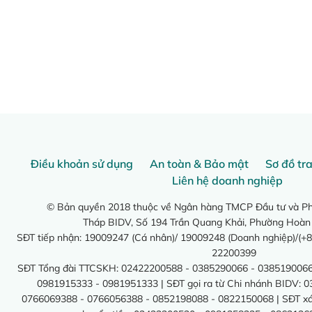
Điều khoản sử dụng
An toàn & Bảo mật
Sơ đồ tr
Liên hệ doanh nghiệp
© Bản quyền 2018 thuộc về Ngân hàng TMCP Đầu tư và Phá
Tháp BIDV, Số 194 Trần Quang Khải, Phường Hoàn
SĐT tiếp nhận: 19009247 (Cá nhân)/ 19009248 (Doanh nghiệp)/(+8
22200399
SĐT Tổng đài TTCSKH: 02422200588 - 0385290066 - 0385190066
0981915333 - 0981951333 | SĐT gọi ra từ Chi nhánh BIDV: 
0766069388 - 0766056388 - 0852198088 - 0822150068 | SĐT xác 