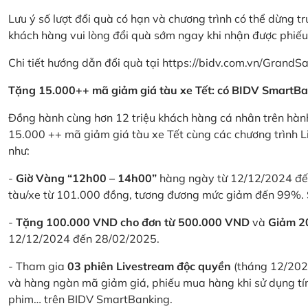
Lưu ý số lượt đổi quà có hạn và chương trình có thể dừng t
khách hàng vui lòng đổi quà sớm ngay khi nhận được phiế
Chi tiết hướng dẫn đổi quà tại
https://bidv.com.vn/GrandSa
Tặng 15.000++ mã giảm giá tàu xe Tết: có BIDV SmartBa
Đồng hành cùng hơn 12 triệu khách hàng cá nhân trên hành
15.000 ++ mã giảm giá tàu xe Tết cùng các chương trình L
như:
-
Giờ Vàng “12h00 – 14h00”
hàng ngày từ 12/12/2024 đến
tàu/xe từ 101.000 đồng, tương đương mức giảm đến 99%. 
-
Tặng 100.000 VND cho đơn từ 500.000 VND
và
Giảm 
12/12/2024 đến 28/02/2025.
- Tham gia
03 phiên Livestream độc quyền
(tháng 12/202
và hàng ngàn mã giảm giá, phiếu mua hàng khi sử dụng tí
phim… trên BIDV SmartBanking.