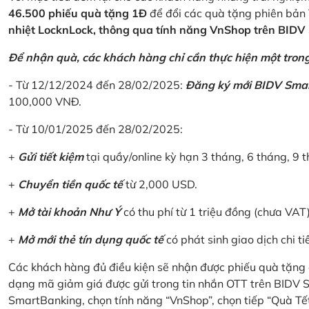
46.500 phiếu quà tặng 1Đ
để đổi các quà tặng phiên bản 
nhiệt LocknLock, thông qua tính năng VnShop trên BID
Để nhận quà, các khách hàng chỉ cần thực hiện một trong 
- Từ 12/12/2024 đến 28/02/2025:
Đăng ký mới BIDV Sma
100,000 VNĐ.
- Từ 10/01/2025 đến 28/02/2025:
+
Gửi tiết kiệm
tại quầy/online kỳ hạn 3 tháng, 6 tháng, 9 t
+
Chuyển tiền quốc tế
từ 2,000 USD.
+
Mở tài khoản Như Ý
có thu phí từ 1 triệu đồng (chưa VAT
+
Mở mới thẻ tín dụng quốc tế
có phát sinh giao dịch chi ti
Các khách hàng đủ điều kiện sẽ nhận được phiếu quà tặng 
dạng mã giảm giá được gửi trong tin nhắn OTT trên BIDV
SmartBanking, chọn tính năng “VnShop”, chọn tiếp “Quà Tế