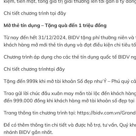
kiệm, tiền mặt, tổng giá trị giải thưởng lên tới gần 8 tỷ đồn
Chi tiết chương trình
tại đây
Mở thẻ tín dụng – Tặng quà đến 1 triệu đồng
Từ nay đến hết 31/12/2024, BIDV tặng phí thường niên và t
khách hàng mở mới thẻ tín dụng và đạt điều kiện chi tiêu tố
Chương trình áp dụng cho các thẻ tín dụng quốc tế BIDV n
Chi tiết chương trình
tại đây
Tặng đến 999k khi mở tài khoản Số đẹp như Ý – Phú quý c
Trao gửi lời chúc đầu xuân may mắn tài lộc đến khách hà
đến 999.000 đồng khi khách hàng mở tài khoản số đẹp tại
Trang thông tin chương trình tại:
https://bidv.com.vn/Grand
Để có thêm thông tin chi tiết và được hỗ trợ, tư vấn, Quý 
nhánh BIDV gần nhất.