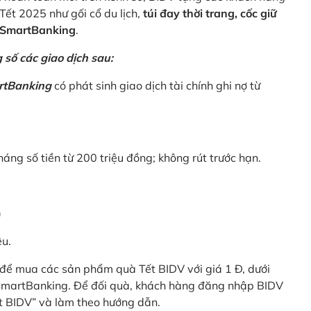
Tết 2025 như gối cổ du lịch,
túi đay thời trang, cốc giữ
V SmartBanking
.
số các giao dịch sau:
rtBanking
có phát sinh giao dịch tài chính ghi nợ từ
háng số tiền từ 200 triệu đồng; không rút trước hạn.
)
êu.
để mua các sản phẩm quà Tết BIDV với giá 1 Đ, dưới
 SmartBanking. Để đối quà, khách hàng đăng nhập BIDV
t BIDV” và làm theo hướng dẫn.