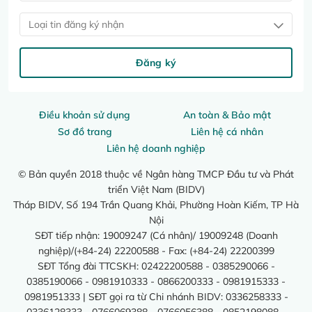
Loại tin đăng ký nhận
Đăng ký
Điều khoản sử dụng
An toàn & Bảo mật
Sơ đồ trang
Liên hệ cá nhân
Liên hệ doanh nghiệp
© Bản quyền 2018 thuộc về Ngân hàng TMCP Đầu tư và Phát
triển Việt Nam (BIDV)
Tháp BIDV, Số 194 Trần Quang Khải, Phường Hoàn Kiếm, TP Hà
Nội
SĐT tiếp nhận: 19009247 (Cá nhân)/ 19009248 (Doanh
nghiệp)/(+84-24) 22200588 - Fax: (+84-24) 22200399
SĐT Tổng đài TTCSKH: 02422200588 - 0385290066 -
0385190066 - 0981910333 - 0866200333 - 0981915333 -
0981951333 | SĐT gọi ra từ Chi nhánh BIDV: 0336258333 -
0336128333 - 0766069388 - 0766056388 - 0852198088 -