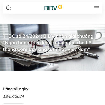
TTBC số 24/2024: BIDV nhận giải thưởng
“Ngân hàng triển khai công nghệ cho hệ
thống Core Banking tốt nhất Việt Nam”
Đăng tải ngày
19/07/2024