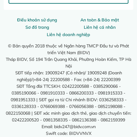
Điều khoản sử dụng
An toàn & Bảo mật
Sơ đồ trang
Liên hệ cá nhân
Liên hệ doanh nghiệp
© Bản quyền 2018 thuộc về Ngân hàng TMCP Đầu tư và Phát
triển Việt Nam (BIDV)
Tháp BIDV, Số 194 Trần Quang Khải, Phường Hoàn Kiếm, TP Hà
Nội
SĐT tiếp nhận: 19009247 (Cá nhân)/ 19009248 (Doanh
nghiệp)/(+84-24) 22200588 - Fax: (+84-24) 22200399
SĐT Tổng đài TTCSKH: 02422200588 - 0385290066 -
0385190066 - 0981910333 - 0866200333 - 0981915333 -
0981951333 | SĐT gọi ra từ Chi nhánh BIDV: 0336258333 -
0336128333 - 0766069388 - 0766056388 - 0852198088 -
0822150068 | SĐT xác minh giao dịch thẻ, giao dịch chuyển tiền:
02422200520 - 0981358335 - 0862136388 - 0862159399
Email:
bidv247@bidv.com.vn
Swift code: BIDVVNVX