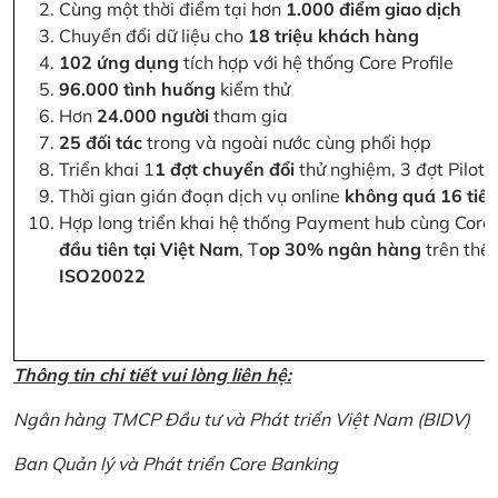
Cùng một thời điểm tại hơn
1.000 điểm giao dịch
Chuyển đổi dữ liệu cho
18 triệu khách hàng
102 ứng dụng
tích hợp với hệ thống Core Profile
96.000 tình huống
kiểm thử
Hơn
24.000 người
tham gia
25 đối tác
trong và ngoài nước cùng phối hợp
Triển khai 1
1 đợt chuyển đổi
thử nghiệm, 3 đợt Pilot 
Thời gian gián đoạn dịch vụ online
không quá 16 tiế
Hợp long triển khai hệ thống Payment hub cùng Core 
đầu tiên tại Việt Nam
, T
op 30% ngân hàng
trên thế 
ISO20022
Thông tin chi tiết vui lòng liên hệ:
Ngân hàng TMCP Đầu tư và Phát triển Việt Nam (BIDV)
Ban Quản lý và Phát triển Core Banking