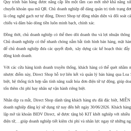
Quy trình bán hàng được nâng cấp lên một tầm cao mới nhờ khả năng xử 
chuyển khoản qua mã QR. Chủ doanh nghiệp dễ dàng quản trị tình trạng đơ
là công nghệ gạch nợ tự động, Direct Shop tự động nhận diện và đối soát cá
chiếu và đảm bảo dòng tiền luôn minh bạch, chính xác.
Đồng thời, chủ doanh nghiệp có thể theo dõi doanh thu và lợi nhuận thông 
Chủ doanh nghiệp có thể nhanh chóng nắm bắt tình hình bán hàng, mặt hà
để chủ doanh nghiệp đưa các quyết định, xây dựng các kế hoạch thúc đẩy 
động kinh doanh.
Với các cửa hàng kinh doanh truyền thống, khách hàng có thể quét nhầm 
nhược điểm này, Direct Shop hỗ trợ liên kết và quản lý bán hàng qua Loa
biệt, hệ thống tích hợp sẵn tính năng xuất hóa đơn điện tử tự động, giúp d
tốn thêm chi phí hay nhân sự vận hành riêng biệt.
Nhân dịp ra mắt, Direct Shop dành tặng khách hàng ưu đãi đặc biệt, MI
doanh nghiệp đăng ký sử dụng từ nay đến hết ngày 30/06/2026. Khách hàng
lập mở tài khoản BIDV Direct, sẽ được tặng bộ KIT khởi nghiệp với nhiều 
điện tử,…giúp doanh nghiệp tiết kiệm chi phí và nhân lực ngay từ những ng