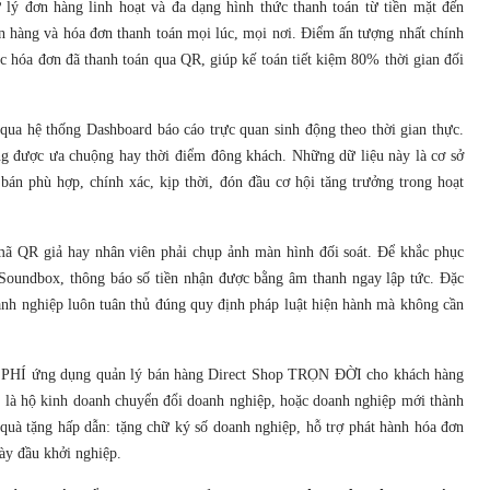
lý đơn hàng linh hoạt và đa dạng hình thức thanh toán từ tiền mặt đến
n hàng và hóa đơn thanh toán mọi lúc, mọi nơi. Điểm ấn tượng nhất chính
c hóa đơn đã thanh toán qua QR, giúp kế toán tiết kiệm 80% thời gian đối
qua hệ thống Dashboard báo cáo trực quan sinh động theo thời gian thực.
ng được ưa chuộng hay thời điểm đông khách. Những dữ liệu này là cơ sở
bán phù hợp, chính xác, kịp thời, đón đầu cơ hội tăng trưởng trong hoạt
mã QR giả hay nhân viên phải chụp ảnh màn hình đối soát. Để khắc phục
 Soundbox, thông báo số tiền nhận được bằng âm thanh ngay lập tức. Đặc
oanh nghiệp luôn tuân thủ đúng quy định pháp luật hiện hành mà không cần
ỄN PHÍ ứng dụng quản lý bán hàng Direct Shop TRỌN ĐỜI cho khách hàng
 là hộ kinh doanh chuyển đổi doanh nghiệp, hoặc doanh nghiệp mới thành
quà tặng hấp dẫn: tặng chữ ký số doanh nghiệp, hỗ trợ phát hành hóa đơn
ày đầu khởi nghiệp.