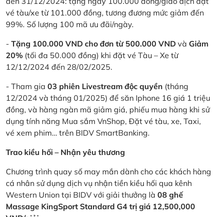
đến 31/12/2024: tặng ngay 100.000 đồng/giao dịch đặt
vé tàu/xe từ 101.000 đồng, tương đương mức giảm đến
99%. Số lượng 100 mã ưu đãi/ngày.
-
Tặng 100.000 VND cho đơn từ 500.000 VND
và
Giảm
20%
(tối đa 50.000 đồng) khi đặt vé Tàu – Xe từ
12/12/2024 đến 28/02/2025.
- Tham gia
03 phiên Livestream độc quyền
(tháng
12/2024 và tháng 01/2025) để săn Iphone 16 giá 1 triệu
đồng, và hàng ngàn mã giảm giá, phiếu mua hàng khi sử
dụng tính năng Mua sắm VnShop, Đặt vé tàu, xe, Taxi,
vé xem phim… trên BIDV SmartBanking.
Trao kiều hối – Nhận yêu thương
Chương trình quay số may mắn dành cho các khách hàng
cá nhân sử dụng dịch vụ nhận tiền kiều hối qua kênh
Western Union tại BIDV với giải thưởng là
08 ghế
Massage KingSport Standard G4 trị giá 12,500,000