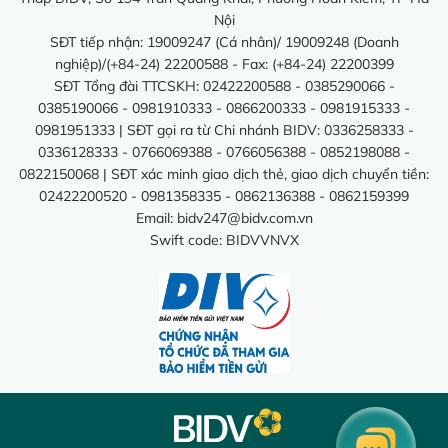
Nội
SĐT tiếp nhận: 19009247 (Cá nhân)/ 19009248 (Doanh
nghiệp)/(+84-24) 22200588 - Fax: (+84-24) 22200399
SĐT Tổng đài TTCSKH: 02422200588 - 0385290066 -
0385190066 - 0981910333 - 0866200333 - 0981915333 -
0981951333 | SĐT gọi ra từ Chi nhánh BIDV: 0336258333 -
0336128333 - 0766069388 - 0766056388 - 0852198088 -
0822150068 | SĐT xác minh giao dịch thẻ, giao dịch chuyển tiền:
02422200520 - 0981358335 - 0862136388 - 0862159399
Email:
bidv247@bidv.com.vn
Swift code: BIDVVNVX