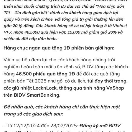
triển khai chuỗi chương trình ưu đãi với chủ đề “Hòa nhịp đón
Tết – Gia đình gắn kết” dành cho khách hàng giao dịch tại
quầy và trên kênh online, với tổng giá trị giải thưởng lên đến
gần 20 tỷ đồng. Các khách hàng sẽ có cơ hội trúng ô tô Vinfast
VF7, nhận 46.5000 quà hiện vật, 15.000 mã giảm giá 20% và
nhiều ưu đãi hấp dẫn khác.
Hàng chục ngàn quà tặng 1Đ phiên bản giới hạn:
Với mục tiêu đem lại cho các khách hàng những trải
nghiệm hoàn toàn mới trên kênh số, BIDV tặng các khách
hàng
46.500 phiếu quà tặng 1Đ
để đổi các quà tặng
phiên bản Tết 2025 như gối cổ du lịch,
túi đay thời trang,
cốc giữ nhiệt LocknLock, thông qua tính năng VnShop
trên BIDV SmartBanking
.
Để nhận quà, các khách hàng chỉ cần thực hiện một
trong số các giao dịch sau:
- Từ 12/12/2024 đến 28/02/2025:
Đăng ký mới BIDV