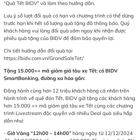
“Quà Tết BIDV” và làm theo hướng dẫn.
Lưu ý số lượt đổi quà có hạn và chương trình có thể dừng
trước hạn khi hết số lượng quà tặng đã thông báo. Quý
khách hàng vui lòng đổi quà sớm ngay khi nhận được
phiếu quà tặng của BIDV để đảm bảo quyền lợi.
Chi tiết hướng dẫn đổi quà tại
https://bidv.com.vn/GrandSaleTet/
Tặng 15.000++ mã giảm giá tàu xe Tết: có BIDV
SmartBanking, đường xa hóa gần:
Đồng hành cùng hơn 12 triệu khách hàng cá nhân trên
hành trình về quê đón Tết, BIDV gửi tặng các khách hàng
hơn 15.000 ++ mã giảm giá tàu xe Tết cùng các chương
trình Livestream độc quyền với nhiều Deal quà siêu hấp
dẫn như:
-
Giờ Vàng “12h00 – 14h00”
hàng ngày từ 12/12/2024