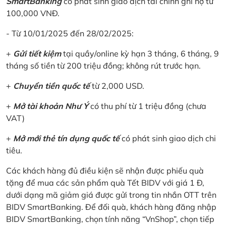
SmartBanking
có phát sinh giao dịch tài chính ghi nợ từ
100,000 VNĐ.
- Từ 10/01/2025 đến 28/02/2025:
+
Gửi tiết kiệm
tại quầy/online kỳ hạn 3 tháng, 6 tháng, 9
tháng số tiền từ 200 triệu đồng; không rút trước hạn.
+
Chuyển tiền quốc tế
từ 2,000 USD.
+
Mở tài khoản Như Ý
có thu phí từ 1 triệu đồng (chưa
VAT)
+
Mở mới thẻ tín dụng quốc tế
có phát sinh giao dịch chi
tiêu.
Các khách hàng đủ điều kiện sẽ nhận được phiếu quà
tặng để mua các sản phẩm quà Tết BIDV với giá 1 Đ,
dưới dạng mã giảm giá được gửi trong tin nhắn OTT trên
BIDV SmartBanking. Để đối quà, khách hàng đăng nhập
BIDV SmartBanking, chọn tính năng “VnShop”, chọn tiếp