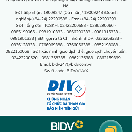
Nội
SĐT tiếp nhận: 19009247 (Cá nhân)/ 19009248 (Doanh
nghiệp)/(+84-24) 22200588 - Fax: (+84-24) 22200399
SĐT Tổng đài TTCSKH: 02422200588 - 0385290066 -
0385190066 - 0981910333 - 0866200333 - 0981915333 -
0981951333 | SĐT gọi ra từ Chi nhánh BIDV: 0336258333 -
0336128333 - 0766069388 - 0766056388 - 0852198088 -
0822150068 | SĐT xác minh giao dịch thẻ, giao dịch chuyển tiền:
02422200520 - 0981358335 - 0862136388 - 0862159399
Email:
bidv247@bidv.com.vn
Swift code: BIDVVNVX