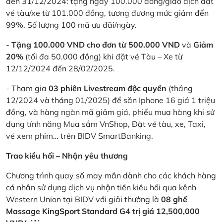
đến 31/12/2024: tặng ngay 100.000 đồng/giao dịch đặt
vé tàu/xe từ 101.000 đồng, tương đương mức giảm đến
99%. Số lượng 100 mã ưu đãi/ngày.
-
Tặng 100.000 VND cho đơn từ 500.000 VND
và
Giảm
20%
(tối đa 50.000 đồng) khi đặt vé Tàu – Xe từ
12/12/2024 đến 28/02/2025.
- Tham gia
03 phiên Livestream độc quyền
(tháng
12/2024 và tháng 01/2025) để săn Iphone 16 giá 1 triệu
đồng, và hàng ngàn mã giảm giá, phiếu mua hàng khi sử
dụng tính năng Mua sắm VnShop, Đặt vé tàu, xe, Taxi,
vé xem phim… trên BIDV SmartBanking.
Trao kiều hối – Nhận yêu thương
Chương trình quay số may mắn dành cho các khách hàng
cá nhân sử dụng dịch vụ nhận tiền kiều hối qua kênh
Western Union tại BIDV với giải thưởng là
08 ghế
Massage KingSport Standard G4 trị giá 12,500,000