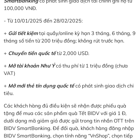
SmartBanking
có phát sinh giao dịch tài chính ghi nợ từ
100,000 VNĐ.
- Từ 10/01/2025 đến 28/02/2025:
+
Gửi tiết kiệm
tại quầy/online kỳ hạn 3 tháng, 6 tháng, 9
tháng số tiền từ 200 triệu đồng; không rút trước hạn.
+
Chuyển tiền quốc tế
từ 2,000 USD.
+
Mở tài khoản Như Ý
có thu phí từ 1 triệu đồng (chưa
VAT)
+
Mở mới thẻ tín dụng quốc tế
có phát sinh giao dịch chi
tiêu.
Các khách hàng đủ điều kiện sẽ nhận được phiếu quà
tặng để mua các sản phẩm quà Tết BIDV với giá 1 Đ,
dưới dạng mã giảm giá được gửi trong tin nhắn OTT trên
BIDV SmartBanking. Để đối quà, khách hàng đăng nhập
BIDV SmartBanking, chọn tính năng “VnShop”, chọn tiếp