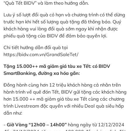
“Quà Tết BIDV” và làm theo hướng dẫn.
Lưu ý số lượt đổi quà có hạn và chương trình có thể dừng
trước hạn khi hết số lượng quà tặng đã thông báo. Quý
khách hàng vui lòng đổi quà sớm ngay khi nhận được
phiếu quà tặng của BIDV để đảm bảo quyền lợi.
Chi tiết hướng dẫn đổi quà tại
https://bidv.com.vn/GrandSaleTet/
Tặng 15.000++ mã giảm giá tàu xe Tết: có BIDV
SmartBanking, đường xa hóa gần:
Đồng hành cùng hơn 12 triệu khách hàng cá nhân trên
hành trình về quê đón Tết, BIDV gửi tặng các khách hàng
hơn 15.000 ++ mã giảm giá tàu xe Tết cùng các chương
trình Livestream độc quyền với nhiều Deal quà siêu hấp
dẫn như:
-
Giờ Vàng “12h00 – 14h00”
hàng ngày từ 12/12/2024