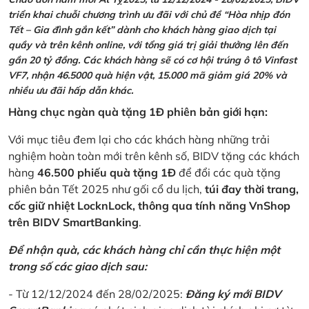
triển khai chuỗi chương trình ưu đãi với chủ đề “Hòa nhịp đón
Tết – Gia đình gắn kết” dành cho khách hàng giao dịch tại
quầy và trên kênh online, với tổng giá trị giải thưởng lên đến
gần 20 tỷ đồng. Các khách hàng sẽ có cơ hội trúng ô tô Vinfast
VF7, nhận 46.5000 quà hiện vật, 15.000 mã giảm giá 20% và
nhiều ưu đãi hấp dẫn khác.
Hàng chục ngàn quà tặng 1Đ phiên bản giới hạn:
Với mục tiêu đem lại cho các khách hàng những trải
nghiệm hoàn toàn mới trên kênh số, BIDV tặng các khách
hàng
46.500 phiếu quà tặng 1Đ
để đổi các quà tặng
phiên bản Tết 2025 như gối cổ du lịch,
túi đay thời trang,
cốc giữ nhiệt LocknLock, thông qua tính năng VnShop
trên BIDV SmartBanking
.
Để nhận quà, các khách hàng chỉ cần thực hiện một
trong số các giao dịch sau:
- Từ 12/12/2024 đến 28/02/2025:
Đăng ký mới BIDV