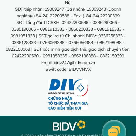
Nội
SĐT tiếp nhận: 19009247 (Cá nhân)/ 19009248 (Doanh
nghiệp)/(+84-24) 22200588 - Fax: (+84-24) 22200399
SĐT Tổng đài TTCSKH: 02422200588 - 0385290066 -
0385190066 - 0981910333 - 0866200333 - 0981915333 -
0981951333 | SĐT gọi ra từ Chi nhánh BIDV: 0336258333 -
0336128333 - 0766069388 - 0766056388 - 0852198088 -
0822150068 | SĐT xác minh giao dịch thẻ, giao dịch chuyển tiền:
02422200520 - 0981358335 - 0862136388 - 0862159399
Email:
bidv247@bidv.com.vn
Swift code: BIDVVNVX
© 2018 Ngân hàng TMCP Đầu tư và Phát triển Việt Nam