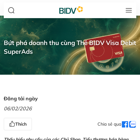
Bứt phá doanh thu cùng Thẻ BIDV Visa Debit
SuperAds
Đăng tải ngày
06/02/2026
Thích
Chia sẻ qua
Thấu hiểu nhu cầu của các Chủ Shop, Tiểu thương bán hàng