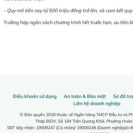
- Quy mô tiền vay từ 500 triệu đồng trở lên, và cam kết quy
Trường hợp ngân sách chương trình hết trước hạn, ưu tiên 
Điều khoản sử dụng
An toàn & Bảo mật
Sơ đồ tr
Liên hệ doanh nghiệp
© Bản quyền 2018 thuộc về Ngân hàng TMCP Đầu tư và Phá
Tháp BIDV, Số 194 Trần Quang Khải, Phường Hoàn
SĐT tiếp nhận: 19009247 (Cá nhân)/ 19009248 (Doanh nghiệp)/(+8