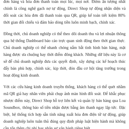
đơn hàng và hóa đơn thanh toán mọi lúc, mọi nơi. Điểm ấn tượng nhất
chính là công nghệ gạch nợ tự động, Direct Shop tự động nhận diện và
đối soát các hóa đơn đã thanh toán qua QR, giúp kế toán tiết kiệm 80%
thời gian đối chiếu và đảm bảo dòng tiền luôn minh bạch, chính xác.
Đồng thời, chủ doanh nghiệp có thể theo dõi doanh thu và lợi nhuận thông
qua hệ thống Dashboard báo cáo trực quan sinh động theo thời gian thực.
Chủ doanh nghiệp có thể nhanh chóng nắm bắt tình hình bán hàng, mặt
hàng được ưa chuộng hay thời điểm đông khách. Những dữ liệu này là cơ
sở để chủ doanh nghiệp đưa các quyết định, xây dựng các kế hoạch thúc
đẩy bán phù hợp, chính xác, kịp thời, đón đầu cơ hội tăng trưởng trong
hoạt động kinh doanh.
Với các cửa hàng kinh doanh truyền thống, khách hàng có thể quét nhầm
mã QR giả hay nhân viên phải chụp ảnh màn hình đối soát. Để khắc phục
nhược điểm này, Direct Shop hỗ trợ liên kết và quản lý bán hàng qua Loa
Soundbox, thông báo số tiền nhận được bằng âm thanh ngay lập tức. Đặc
biệt, hệ thống tích hợp sẵn tính năng xuất hóa đơn điện tử tự động, giúp
doanh nghiệp luôn tuân thủ đúng quy định pháp luật hiện hành mà không
cần tốn thêm chi phí hay nhân sự vận hành riêng biệt.