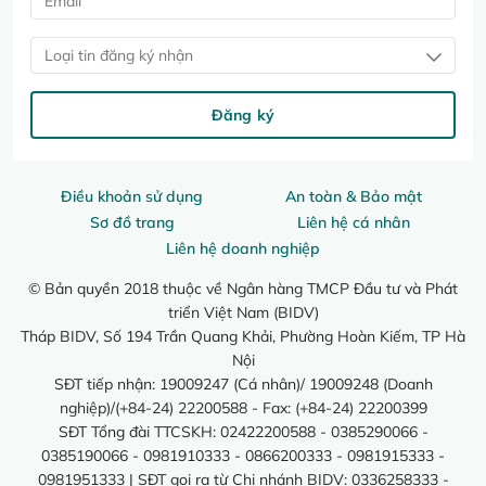
Loại tin đăng ký nhận
Đăng ký
Điều khoản sử dụng
An toàn & Bảo mật
Sơ đồ trang
Liên hệ cá nhân
Liên hệ doanh nghiệp
© Bản quyền 2018 thuộc về Ngân hàng TMCP Đầu tư và Phát
triển Việt Nam (BIDV)
Tháp BIDV, Số 194 Trần Quang Khải, Phường Hoàn Kiếm, TP Hà
Nội
SĐT tiếp nhận: 19009247 (Cá nhân)/ 19009248 (Doanh
nghiệp)/(+84-24) 22200588 - Fax: (+84-24) 22200399
SĐT Tổng đài TTCSKH: 02422200588 - 0385290066 -
0385190066 - 0981910333 - 0866200333 - 0981915333 -
0981951333 | SĐT gọi ra từ Chi nhánh BIDV: 0336258333 -