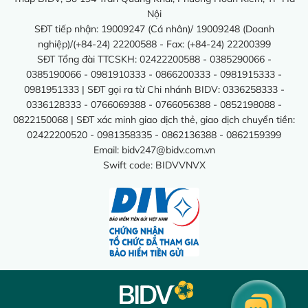
Nội
SĐT tiếp nhận: 19009247 (Cá nhân)/ 19009248 (Doanh
nghiệp)/(+84-24) 22200588 - Fax: (+84-24) 22200399
SĐT Tổng đài TTCSKH: 02422200588 - 0385290066 -
0385190066 - 0981910333 - 0866200333 - 0981915333 -
0981951333 | SĐT gọi ra từ Chi nhánh BIDV: 0336258333 -
0336128333 - 0766069388 - 0766056388 - 0852198088 -
0822150068 | SĐT xác minh giao dịch thẻ, giao dịch chuyển tiền:
02422200520 - 0981358335 - 0862136388 - 0862159399
Email:
bidv247@bidv.com.vn
Swift code: BIDVVNVX