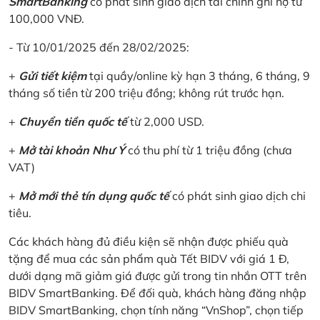
SmartBanking
có phát sinh giao dịch tài chính ghi nợ từ
100,000 VNĐ.
- Từ 10/01/2025 đến 28/02/2025:
+
Gửi tiết kiệm
tại quầy/online kỳ hạn 3 tháng, 6 tháng, 9
tháng số tiền từ 200 triệu đồng; không rút trước hạn.
+
Chuyển tiền quốc tế
từ 2,000 USD.
+
Mở tài khoản Như Ý
có thu phí từ 1 triệu đồng (chưa
VAT)
+
Mở mới thẻ tín dụng quốc tế
có phát sinh giao dịch chi
tiêu.
Các khách hàng đủ điều kiện sẽ nhận được phiếu quà
tặng để mua các sản phẩm quà Tết BIDV với giá 1 Đ,
dưới dạng mã giảm giá được gửi trong tin nhắn OTT trên
BIDV SmartBanking. Để đối quà, khách hàng đăng nhập
BIDV SmartBanking, chọn tính năng “VnShop”, chọn tiếp