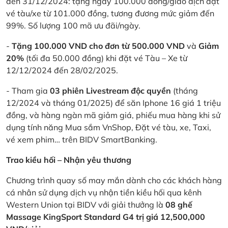
đến 31/12/2024: tặng ngay 100.000 đồng/giao dịch đặt
vé tàu/xe từ 101.000 đồng, tương đương mức giảm đến
99%. Số lượng 100 mã ưu đãi/ngày.
-
Tặng 100.000 VND cho đơn từ 500.000 VND
và
Giảm
20%
(tối đa 50.000 đồng) khi đặt vé Tàu – Xe từ
12/12/2024 đến 28/02/2025.
- Tham gia
03 phiên Livestream độc quyền
(tháng
12/2024 và tháng 01/2025) để săn Iphone 16 giá 1 triệu
đồng, và hàng ngàn mã giảm giá, phiếu mua hàng khi sử
dụng tính năng Mua sắm VnShop, Đặt vé tàu, xe, Taxi,
vé xem phim… trên BIDV SmartBanking.
Trao kiều hối – Nhận yêu thương
Chương trình quay số may mắn dành cho các khách hàng
cá nhân sử dụng dịch vụ nhận tiền kiều hối qua kênh
Western Union tại BIDV với giải thưởng là
08 ghế
Massage KingSport Standard G4 trị giá 12,500,000