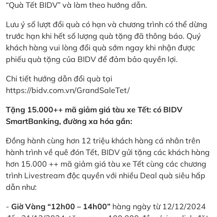
“Quà Tết BIDV” và làm theo hướng dẫn.
Lưu ý số lượt đổi quà có hạn và chương trình có thể dừng
trước hạn khi hết số lượng quà tặng đã thông báo. Quý
khách hàng vui lòng đổi quà sớm ngay khi nhận được
phiếu quà tặng của BIDV để đảm bảo quyền lợi.
Chi tiết hướng dẫn đổi quà tại
https://bidv.com.vn/GrandSaleTet/
Tặng 15.000++ mã giảm giá tàu xe Tết: có BIDV
SmartBanking, đường xa hóa gần:
Đồng hành cùng hơn 12 triệu khách hàng cá nhân trên
hành trình về quê đón Tết, BIDV gửi tặng các khách hàng
hơn 15.000 ++ mã giảm giá tàu xe Tết cùng các chương
trình Livestream độc quyền với nhiều Deal quà siêu hấp
dẫn như:
-
Giờ Vàng “12h00 – 14h00”
hàng ngày từ 12/12/2024