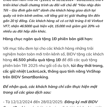
triển khai chuỗi chương trình ưu đãi với chủ đề “Hòa nhịp đón
Tết – Gia đình gắn kết” dành cho khách hàng giao dịch tại
quầy và trên kênh online, với tổng giá trị giải thưởng lên đến
gần 20 tỷ đồng. Các khách hàng sẽ có cơ hội trúng ô tô Vinfast
VF7, nhận 46.5000 quà hiện vật, 15.000 mã giảm giá 20% và
nhiều ưu đãi hấp dẫn khác.
Hàng chục ngàn quà tặng 1Đ phiên bản giới hạn:
Với mục tiêu đem lại cho các khách hàng những trải
nghiệm hoàn toàn mới trên kênh số, BIDV tặng các khách
hàng
46.500 phiếu quà tặng 1Đ
để đổi các quà tặng
phiên bản Tết 2025 như gối cổ du lịch,
túi đay thời trang,
cốc giữ nhiệt LocknLock, thông qua tính năng VnShop
trên BIDV SmartBanking
.
Để nhận quà, các khách hàng chỉ cần thực hiện một
trong số các giao dịch sau:
- Từ 12/12/2024 đến 28/02/2025:
Đăng ký mới BIDV