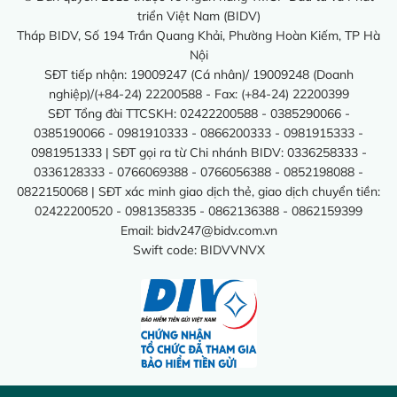
triển Việt Nam (BIDV)
Tháp BIDV, Số 194 Trần Quang Khải, Phường Hoàn Kiếm, TP Hà
Nội
SĐT tiếp nhận: 19009247 (Cá nhân)/ 19009248 (Doanh
nghiệp)/(+84-24) 22200588 - Fax: (+84-24) 22200399
SĐT Tổng đài TTCSKH: 02422200588 - 0385290066 -
0385190066 - 0981910333 - 0866200333 - 0981915333 -
0981951333 | SĐT gọi ra từ Chi nhánh BIDV: 0336258333 -
0336128333 - 0766069388 - 0766056388 - 0852198088 -
0822150068 | SĐT xác minh giao dịch thẻ, giao dịch chuyển tiền:
02422200520 - 0981358335 - 0862136388 - 0862159399
Email:
bidv247@bidv.com.vn
Swift code: BIDVVNVX