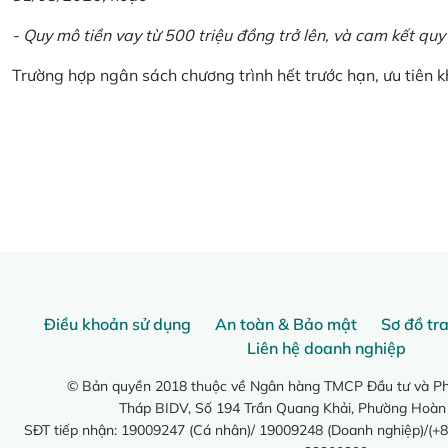
- Quy mô tiền vay từ 500 triệu đồng trở lên, và cam kết quy
Trường hợp ngân sách chương trình hết trước hạn, ưu tiên 
Điều khoản sử dụng
An toàn & Bảo mật
Sơ đồ tr
Liên hệ doanh nghiệp
© Bản quyền 2018 thuộc về Ngân hàng TMCP Đầu tư và Phá
Tháp BIDV, Số 194 Trần Quang Khải, Phường Hoàn
SĐT tiếp nhận: 19009247 (Cá nhân)/ 19009248 (Doanh nghiệp)/(+8