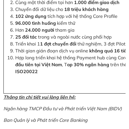
Cùng một thời điểm tại hơn
1.000 điểm giao dịch
Chuyển đổi dữ liệu cho
18 triệu khách hàng
102 ứng dụng
tích hợp với hệ thống Core Profile
96.000 tình huống
kiểm thử
Hơn
24.000 người
tham gia
25 đối tác
trong và ngoài nước cùng phối hợp
Triển khai 1
1 đợt chuyển đổi
thử nghiệm, 3 đợt Pilot 
Thời gian gián đoạn dịch vụ online
không quá 16 tiế
Hợp long triển khai hệ thống Payment hub cùng Core 
đầu tiên tại Việt Nam
, T
op 30% ngân hàng
trên thế 
ISO20022
Thông tin chi tiết vui lòng liên hệ:
Ngân hàng TMCP Đầu tư và Phát triển Việt Nam (BIDV)
Ban Quản lý và Phát triển Core Banking