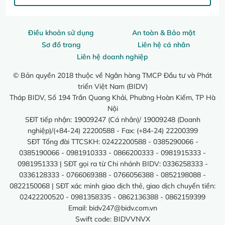
Điều khoản sử dụng
An toàn & Bảo mật
Sơ đồ trang
Liên hệ cá nhân
Liên hệ doanh nghiệp
© Bản quyền 2018 thuộc về Ngân hàng TMCP Đầu tư và Phát
triển Việt Nam (BIDV)
Tháp BIDV, Số 194 Trần Quang Khải, Phường Hoàn Kiếm, TP Hà
Nội
SĐT tiếp nhận: 19009247 (Cá nhân)/ 19009248 (Doanh
nghiệp)/(+84-24) 22200588 - Fax: (+84-24) 22200399
SĐT Tổng đài TTCSKH: 02422200588 - 0385290066 -
0385190066 - 0981910333 - 0866200333 - 0981915333 -
0981951333 | SĐT gọi ra từ Chi nhánh BIDV: 0336258333 -
0336128333 - 0766069388 - 0766056388 - 0852198088 -
0822150068 | SĐT xác minh giao dịch thẻ, giao dịch chuyển tiền:
02422200520 - 0981358335 - 0862136388 - 0862159399
Email:
bidv247@bidv.com.vn
Swift code: BIDVVNVX