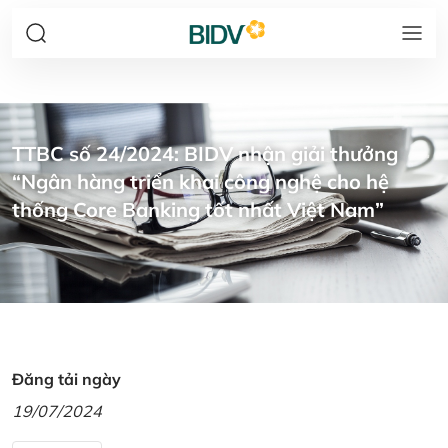
TTBC số 24/2024: BIDV nhận giải thưởng
“Ngân hàng triển khai công nghệ cho hệ
thống Core Banking tốt nhất Việt Nam”
Đăng tải ngày
19/07/2024