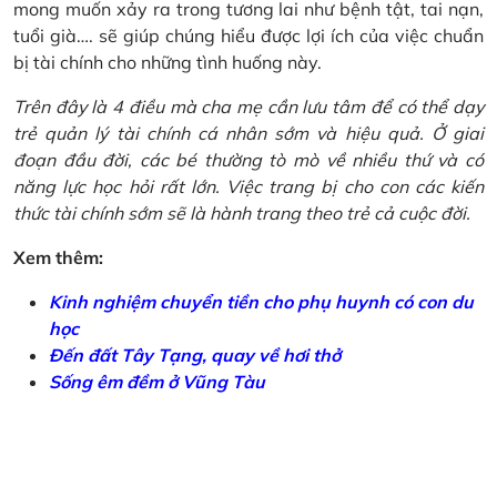
mong muốn xảy ra trong tương lai như bệnh tật, tai nạn,
tuổi già…. sẽ giúp chúng hiểu được lợi ích của việc chuẩn
bị tài chính cho những tình huống này.
Trên đây là 4 điều mà cha mẹ cần lưu tâm để có thể dạy
trẻ quản lý tài chính cá nhân sớm và hiệu quả. Ở giai
đoạn đầu đời, các bé thường tò mò về nhiều thứ và có
năng lực học hỏi rất lớn. Việc trang bị cho con các kiến
thức tài chính sớm sẽ là hành trang theo trẻ cả cuộc đời.
Xem thêm:
Kinh nghiệm chuyển tiền cho phụ huynh có con du
học
Đến đất Tây Tạng, quay về hơi thở
Sống êm đềm ở Vũng Tàu