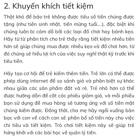
2. Khuyến khích tiết kiệm
Thật khó để bảo trẻ không được tiêu số tiền chúng được
tặng (như tiền sinh nhật, tiền mừng tuổi….), đặc biệt khi
chúng luôn bị cám dỗ bởi các loại đồ chơi hay bánh kẹo.
Hãy từ từ phân tích cho trẻ thấy rằng tiết kiệm nhiều tiền
hơn sẽ giúp chúng mua được nhiều kẹo và đồ chơi hơn, từ
đó chúng sẽ hiểu lợi ích của việc suy nghĩ thật kỹ trước khi
tiêu tiền.
Hãy tạo cơ hội để trẻ kiếm thêm tiền. Trẻ lớn có thể được
phép dùng internet để so sánh giá và phân biệt sự khác
nhau giữa các sản phẩm đắt và rẻ. Trẻ nhỏ hơn có thể
được hướng dẫn để cắt các phiếu giảm giá, và mỗi phiếu
bạn sử dụng để mua hàng sẽ tương ứng với số tiền mặt
chúng kiếm được. Đồng thời, cha mẹ hãy ngồi xuống bàn
bạc với con về cách con sẽ phân bổ số tiền này cho việc
chi tiêu và tiết kiệm. Trò chơi tiết kiệm này sẽ giúp trẻ
hứng khởi với các bài học về quản lý tiền.