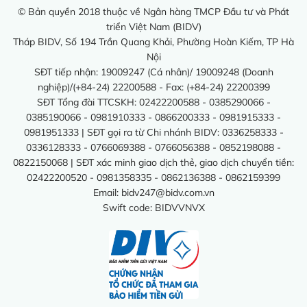
© Bản quyền 2018 thuộc về Ngân hàng TMCP Đầu tư và Phát
triển Việt Nam (BIDV)
Tháp BIDV, Số 194 Trần Quang Khải, Phường Hoàn Kiếm, TP Hà
Nội
SĐT tiếp nhận: 19009247 (Cá nhân)/ 19009248 (Doanh
nghiệp)/(+84-24) 22200588 - Fax: (+84-24) 22200399
SĐT Tổng đài TTCSKH: 02422200588 - 0385290066 -
0385190066 - 0981910333 - 0866200333 - 0981915333 -
0981951333 | SĐT gọi ra từ Chi nhánh BIDV: 0336258333 -
0336128333 - 0766069388 - 0766056388 - 0852198088 -
0822150068 | SĐT xác minh giao dịch thẻ, giao dịch chuyển tiền:
02422200520 - 0981358335 - 0862136388 - 0862159399
Email:
bidv247@bidv.com.vn
Swift code: BIDVVNVX